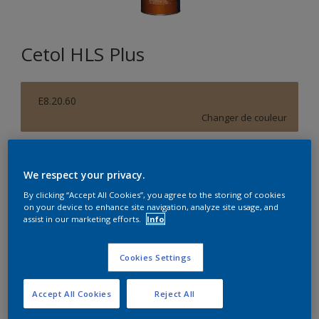
Cetol HLS Plus
E8.20.60
Changer de couleur
Format
We respect your privacy.
1L
2,5L
10L
By clicking “Accept All Cookies”, you agree to the storing of cookies
on your device to enhance site navigation, analyze site usage, and
assist in our marketing efforts.
Info
Quantité
Calculateur de peinture
Calculer
Cookies Settings
Accept All Cookies
Reject All