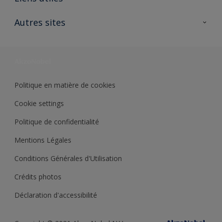
Contactez nous
Ouvrir un magasin PASS
Autres sites
Trimetal
Sikkens Solutions
Polyfilla Pro
Wiki Peinture
Développement durable
Où jeter son pot de peinture ?
Politique en matière de cookies
Cookie settings
Politique de confidentialité
Mentions Légales
Conditions Générales d'Utilisation
Crédits photos
Déclaration d'accessibilité