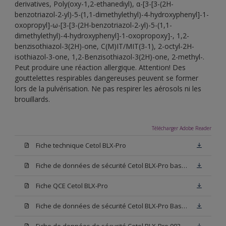
derivatives, Poly(oxy-1,2-ethanediyl), α-[3-[3-(2H-
benzotriazol-2-yl)-5-(1,1-dimethylethyl)-4-hydroxyphenyl]-1-
oxopropyl]-ω-[3-[3-(2H-benzotriazol-2-yl)-5-(1,1-
dimethylethyl)-4-hydroxyphenyl]-1-oxopropoxy]-, 1,2-
benzisothiazol-3(2H)-one, C(M)IT/MIT(3-1), 2-octyl-2H-
isothiazol-3-one, 1,2-Benzisothiazol-3(2H)-one, 2-methyl-.
Peut produire une réaction allergique. Attention! Des
gouttelettes respirables dangereuses peuvent se former
lors de la pulvérisation. Ne pas respirer les aérosols ni les
brouillards.
Télécharger Adobe Reader
Fiche technique Cetol BLX-Pro
Fiche de données de sécurité Cetol BLX-Pro base TC
Fiche QCE Cetol BLX-Pro
Fiche de données de sécurité Cetol BLX-Pro Base TU
Fiche de données de sécurité Cetol BLX-Pro 003