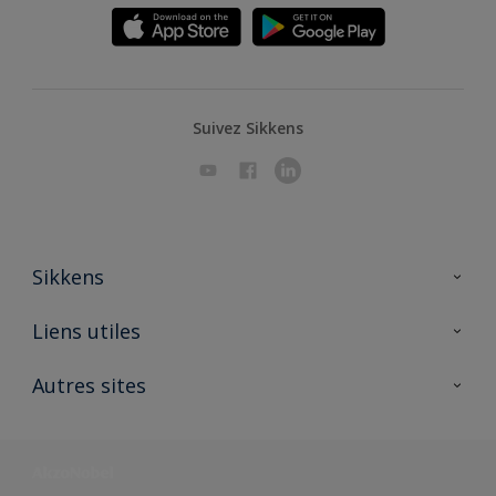
Suivez Sikkens
Sikkens
A propos de Sikkens
Liens utiles
Contactez nous
Ouvrir un magasin PASS
Autres sites
Trimetal
Sikkens Solutions
Polyfilla Pro
Wiki Peinture
Développement durable