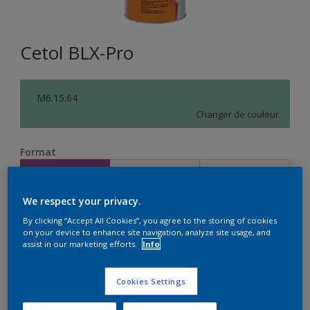
Cetol BLX-Pro
M6.15.64
Changer de couleur
Format
1L
2,5L
5L
We respect your privacy.
Quantité
Calculateur de peinture
By clicking “Accept All Cookies”, you agree to the storing of cookies
on your device to enhance site navigation, analyze site usage, and
Calculer
assist in our marketing efforts.
Info
Cookies Settings