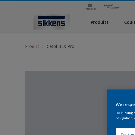
Produits
Coul
Produit
Cetol BLX-Pro
We respe
By clicking
navigation, 
Cookies