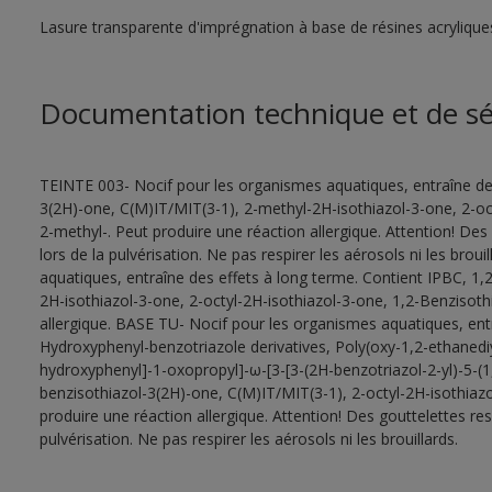
Lasure transparente d'imprégnation à base de résines acryliques
Documentation technique et de sé
TEINTE 003- Nocif pour les organismes aquatiques, entraîne des
3(2H)-one, C(M)IT/MIT(3-1), 2-methyl-2H-isothiazol-3-one, 2-oc
2-methyl-. Peut produire une réaction allergique. Attention! De
lors de la pulvérisation. Ne pas respirer les aérosols ni les bro
aquatiques, entraîne des effets à long terme. Contient IPBC, 1,
2H-isothiazol-3-one, 2-octyl-2H-isothiazol-3-one, 1,2-Benzisoth
allergique. BASE TU- Nocif pour les organismes aquatiques, entr
Hydroxyphenyl-benzotriazole derivatives, Poly(oxy-1,2-ethanediyl
hydroxyphenyl]-1-oxopropyl]-ω-[3-[3-(2H-benzotriazol-2-yl)-5-(
benzisothiazol-3(2H)-one, C(M)IT/MIT(3-1), 2-octyl-2H-isothiaz
produire une réaction allergique. Attention! Des gouttelettes r
pulvérisation. Ne pas respirer les aérosols ni les brouillards.