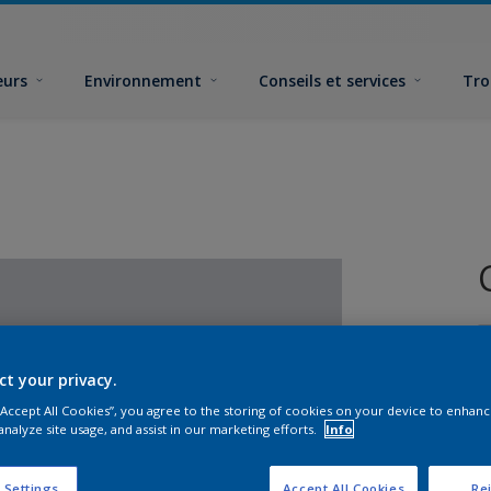
eurs
Environnement
Conseils et services
Tro
ct your privacy.
 “Accept All Cookies”, you agree to the storing of cookies on your device to enhanc
analyze site usage, and assist in our marketing efforts.
Info
F
 Settings
Accept All Cookies
Rej