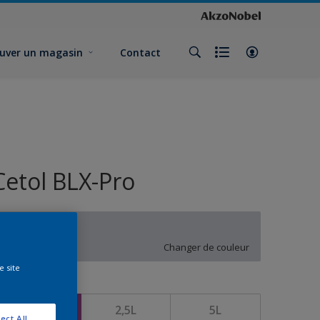
uver un magasin
Contact
Cetol BLX-Pro
V0.03.77
Changer de couleur
e site
ormat
1L
2,5L
5L
ect All