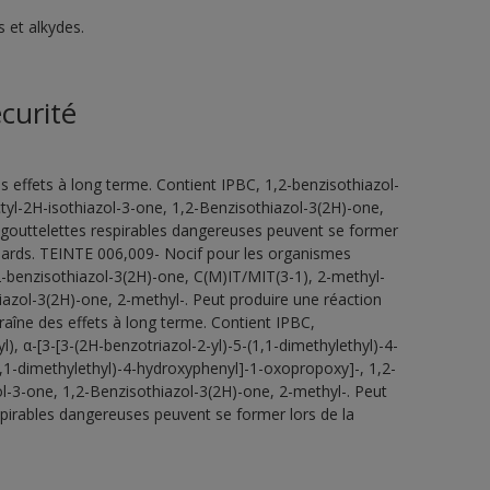
 et alkydes.
curité
 effets à long terme. Contient IPBC, 1,2-benzisothiazol-
tyl-2H-isothiazol-3-one, 1,2-Benzisothiazol-3(2H)-one,
s gouttelettes respirables dangereuses peuvent se former
uillards. TEINTE 006,009- Nocif pour les organismes
2-benzisothiazol-3(2H)-one, C(M)IT/MIT(3-1), 2-methyl-
iazol-3(2H)-one, 2-methyl-. Peut produire une réaction
aîne des effets à long terme. Contient IPBC,
), α-[3-[3-(2H-benzotriazol-2-yl)-5-(1,1-dimethylethyl)-4-
1,1-dimethylethyl)-4-hydroxyphenyl]-1-oxopropoxy]-, 1,2-
ol-3-one, 1,2-Benzisothiazol-3(2H)-one, 2-methyl-. Peut
espirables dangereuses peuvent se former lors de la