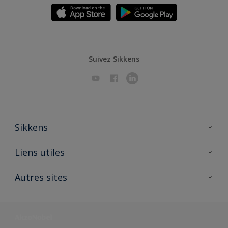
Suivez Sikkens
Sikkens
A propos de Sikkens
Liens utiles
Contactez nous
Ouvrir un magasin PASS
Autres sites
Trimetal
Sikkens Solutions
Polyfilla Pro
Wiki Peinture
Développement durable