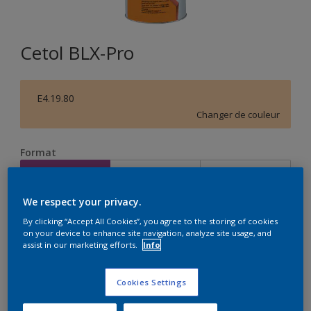
Cetol BLX-Pro
E4.19.80
Changer de couleur
Format
1L
2,5L
5L
We respect your privacy.
Quantité
Calculateur de peinture
By clicking “Accept All Cookies”, you agree to the storing of cookies
on your device to enhance site navigation, analyze site usage, and
Calculer
assist in our marketing efforts.
Info
Cookies Settings