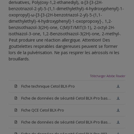
derivatives, Poly(oxy-1,2-ethanediyl), α-[3-[3-(2H-
benzotriazol-2-yl)-5-(1,1-dimethylethyl)-4-hydroxyphenyl]-1-
oxopropyl]-ω-[3-[3-(2H-benzotriazol-2-yl)-5-(1,1-
dimethylethyl)-4-hydroxyphenyl]-1-oxopropoxy]-, 1,2-
benzisothiazol-3(2H)-one, C(M)IT/MIT(3-1), 2-octyl-2H-
isothiazol-3-one, 1,2-Benzisothiazol-3(2H)-one, 2-methyl-.
Peut produire une réaction allergique. Attention! Des
gouttelettes respirables dangereuses peuvent se former
lors de la pulvérisation. Ne pas respirer les aérosols ni les
brouillards.
Télécharger Adobe Reader
Fiche technique Cetol BLX-Pro
Fiche de données de sécurité Cetol BLX-Pro base TC
Fiche QCE Cetol BLX-Pro
Fiche de données de sécurité Cetol BLX-Pro Base TU
Fiche de données de sécurité Cetol BLX-Pro 003