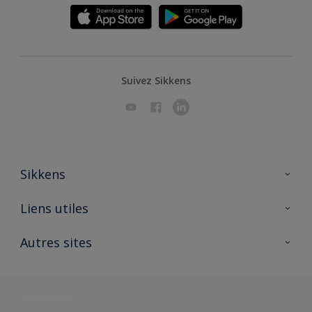
Suivez Sikkens
Sikkens
A propos de Sikkens
Liens utiles
Contactez nous
Ouvrir un magasin PASS
Autres sites
Trimetal
Sikkens Solutions
Polyfilla Pro
Wiki Peinture
Développement durable