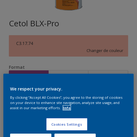
Cetol BLX-Pro
C3.17.74
Changer de couleur
Format
1L
2,5L
5L
We respect your privacy.
Quantité
Calculateur de peinture
By clicking “Accept All Cookies”, you agree to the storing of cookies
on your device to enhance site navigation, analyze site usage, and
Calculer
assist in our marketing efforts.
Info
Cookies Settings