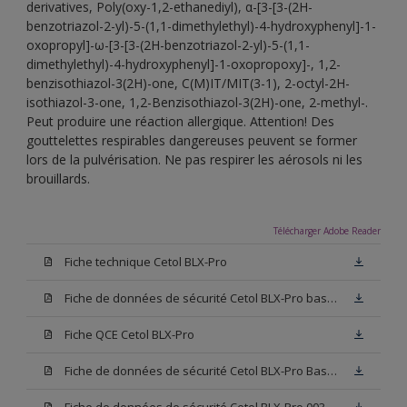
derivatives, Poly(oxy-1,2-ethanediyl), α-[3-[3-(2H-
benzotriazol-2-yl)-5-(1,1-dimethylethyl)-4-hydroxyphenyl]-1-
oxopropyl]-ω-[3-[3-(2H-benzotriazol-2-yl)-5-(1,1-
dimethylethyl)-4-hydroxyphenyl]-1-oxopropoxy]-, 1,2-
benzisothiazol-3(2H)-one, C(M)IT/MIT(3-1), 2-octyl-2H-
isothiazol-3-one, 1,2-Benzisothiazol-3(2H)-one, 2-methyl-.
Peut produire une réaction allergique. Attention! Des
gouttelettes respirables dangereuses peuvent se former
lors de la pulvérisation. Ne pas respirer les aérosols ni les
brouillards.
Télécharger Adobe Reader
Fiche technique Cetol BLX-Pro
Fiche de données de sécurité Cetol BLX-Pro base TC
Fiche QCE Cetol BLX-Pro
Fiche de données de sécurité Cetol BLX-Pro Base TU
Fiche de données de sécurité Cetol BLX-Pro 003