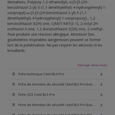
derivatives, Poly(oxy-1,2-ethanediyl), α-[3-[3-(2H-
benzotriazol-2-yl)-5-(1,1-dimethylethyl)-4-hydroxyphenyl]-1-
oxopropyl]-ω-[3-[3-(2H-benzotriazol-2-yl)-5-(1,1-
dimethylethyl)-4-hydroxyphenyl]-1-oxopropoxy]-, 1,2-
benzisothiazol-3(2H)-one, C(M)IT/MIT(3-1), 2-octyl-2H-
isothiazol-3-one, 1,2-Benzisothiazol-3(2H)-one, 2-methyl-.
Peut produire une réaction allergique. Attention! Des
gouttelettes respirables dangereuses peuvent se former
lors de la pulvérisation. Ne pas respirer les aérosols ni les
brouillards.
Télécharger Adobe Reader
Fiche technique Cetol BLX-Pro
Fiche de données de sécurité Cetol BLX-Pro base TC
Fiche QCE Cetol BLX-Pro
Fiche de données de sécurité Cetol BLX-Pro Base TU
Fiche de données de sécurité Cetol BLX-Pro 003