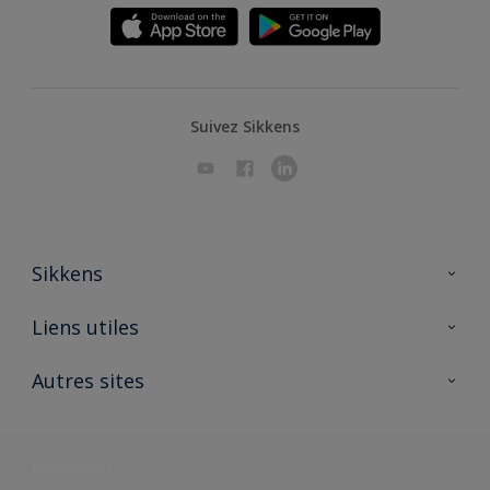
Suivez Sikkens
Sikkens
A propos de Sikkens
Liens utiles
Contactez nous
Ouvrir un magasin PASS
Autres sites
Trimetal
Sikkens Solutions
Polyfilla Pro
Wiki Peinture
Développement durable