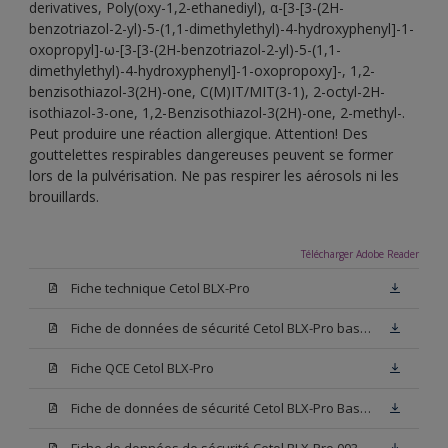
derivatives, Poly(oxy-1,2-ethanediyl), α-[3-[3-(2H-
benzotriazol-2-yl)-5-(1,1-dimethylethyl)-4-hydroxyphenyl]-1-
oxopropyl]-ω-[3-[3-(2H-benzotriazol-2-yl)-5-(1,1-
dimethylethyl)-4-hydroxyphenyl]-1-oxopropoxy]-, 1,2-
benzisothiazol-3(2H)-one, C(M)IT/MIT(3-1), 2-octyl-2H-
isothiazol-3-one, 1,2-Benzisothiazol-3(2H)-one, 2-methyl-.
Peut produire une réaction allergique. Attention! Des
gouttelettes respirables dangereuses peuvent se former
lors de la pulvérisation. Ne pas respirer les aérosols ni les
brouillards.
Télécharger Adobe Reader
Fiche technique Cetol BLX-Pro
Fiche de données de sécurité Cetol BLX-Pro base TC
Fiche QCE Cetol BLX-Pro
Fiche de données de sécurité Cetol BLX-Pro Base TU
Fiche de données de sécurité Cetol BLX-Pro 003