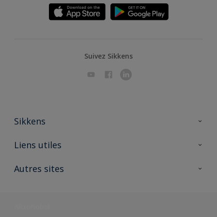
Suivez Sikkens
Sikkens
A propos de Sikkens
Liens utiles
Contactez nous
Ouvrir un magasin PASS
Autres sites
Trimetal
Sikkens Solutions
Polyfilla Pro
Wiki Peinture
Développement durable