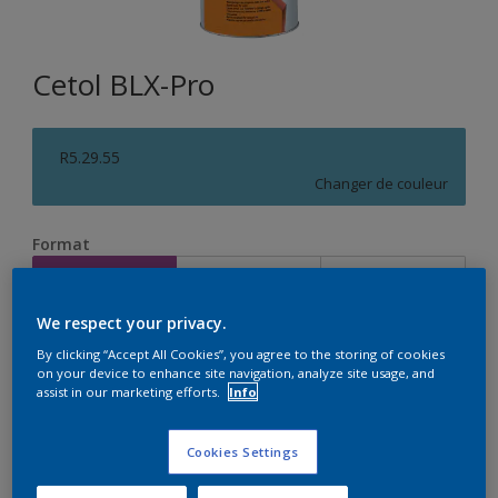
Cetol BLX-Pro
R5.29.55
Changer de couleur
Format
1L
2,5L
5L
We respect your privacy.
Quantité
Calculateur de peinture
By clicking “Accept All Cookies”, you agree to the storing of cookies
on your device to enhance site navigation, analyze site usage, and
Calculer
assist in our marketing efforts.
Info
Cookies Settings