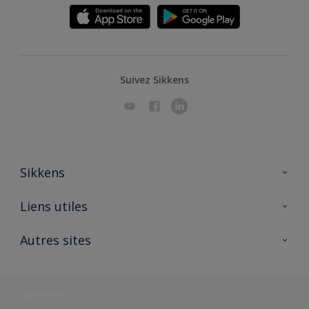
Suivez Sikkens
Sikkens
A propos de Sikkens
Liens utiles
Contactez nous
Ouvrir un magasin PASS
Autres sites
Trimetal
Sikkens Solutions
Polyfilla Pro
Wiki Peinture
Développement durable