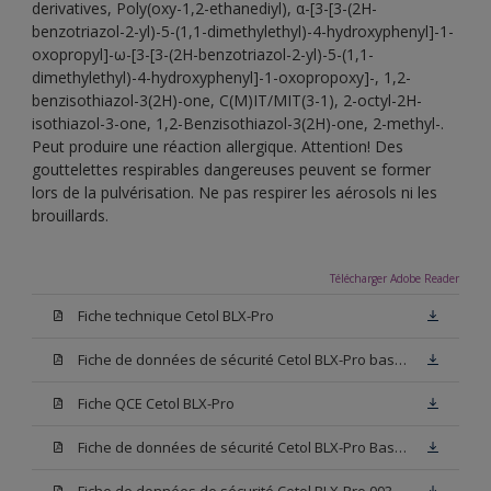
derivatives, Poly(oxy-1,2-ethanediyl), α-[3-[3-(2H-
benzotriazol-2-yl)-5-(1,1-dimethylethyl)-4-hydroxyphenyl]-1-
oxopropyl]-ω-[3-[3-(2H-benzotriazol-2-yl)-5-(1,1-
dimethylethyl)-4-hydroxyphenyl]-1-oxopropoxy]-, 1,2-
benzisothiazol-3(2H)-one, C(M)IT/MIT(3-1), 2-octyl-2H-
isothiazol-3-one, 1,2-Benzisothiazol-3(2H)-one, 2-methyl-.
Peut produire une réaction allergique. Attention! Des
gouttelettes respirables dangereuses peuvent se former
lors de la pulvérisation. Ne pas respirer les aérosols ni les
brouillards.
Télécharger Adobe Reader
Fiche technique Cetol BLX-Pro
Fiche de données de sécurité Cetol BLX-Pro base TC
Fiche QCE Cetol BLX-Pro
Fiche de données de sécurité Cetol BLX-Pro Base TU
Fiche de données de sécurité Cetol BLX-Pro 003