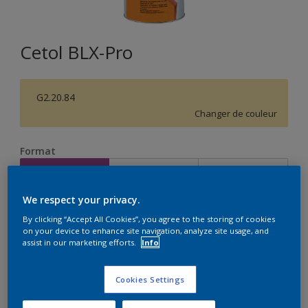
Cetol BLX-Pro
G2.20.84
Changer de couleur
Format
1L
2,5L
5L
We respect your privacy.
Quantité
Calculateur de peinture
By clicking “Accept All Cookies”, you agree to the storing of cookies
on your device to enhance site navigation, analyze site usage, and
Calculer
assist in our marketing efforts.
Info
Cookies Settings