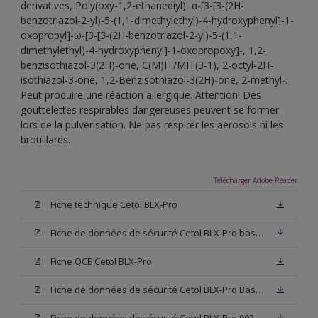
derivatives, Poly(oxy-1,2-ethanediyl), α-[3-[3-(2H-
benzotriazol-2-yl)-5-(1,1-dimethylethyl)-4-hydroxyphenyl]-1-
oxopropyl]-ω-[3-[3-(2H-benzotriazol-2-yl)-5-(1,1-
dimethylethyl)-4-hydroxyphenyl]-1-oxopropoxy]-, 1,2-
benzisothiazol-3(2H)-one, C(M)IT/MIT(3-1), 2-octyl-2H-
isothiazol-3-one, 1,2-Benzisothiazol-3(2H)-one, 2-methyl-.
Peut produire une réaction allergique. Attention! Des
gouttelettes respirables dangereuses peuvent se former
lors de la pulvérisation. Ne pas respirer les aérosols ni les
brouillards.
Télécharger Adobe Reader
Fiche technique Cetol BLX-Pro
Fiche de données de sécurité Cetol BLX-Pro base TC
Fiche QCE Cetol BLX-Pro
Fiche de données de sécurité Cetol BLX-Pro Base TU
Fiche de données de sécurité Cetol BLX-Pro 003