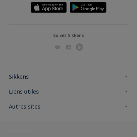
Suivez Sikkens
Sikkens
A propos de Sikkens
Liens utiles
Contactez nous
Ouvrir un magasin PASS
Autres sites
Trimetal
Sikkens Solutions
Polyfilla Pro
Wiki Peinture
Développement durable