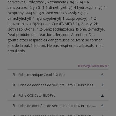
derivatives, Poly(oxy-1,2-ethanediyl), α-[3-[3-(2H-
benzotriazol-2-yl)-5-(1,1-dimethylethyl)-4-hydroxyphenyl]-1-
oxopropyl]-ω-[3-[3-(2H-benzotriazol-2-yl)-5-(1,1-
dimethylethyl)-4-hydroxyphenyl]-1-oxopropoxy]-, 1,2-
benzisothiazol-3(2H)-one, C(M)IT/MIT(3-1), 2-octyl-2H-
isothiazol-3-one, 1,2-Benzisothiazol-3(2H)-one, 2-methyl-.
Peut produire une réaction allergique. Attention! Des
gouttelettes respirables dangereuses peuvent se former
lors de la pulvérisation. Ne pas respirer les aérosols ni les
brouillards.
Télécharger Adobe Reader
Fiche technique Cetol BLX-Pro
Fiche de données de sécurité Cetol BLX-Pro base TC
Fiche QCE Cetol BLX-Pro
Fiche de données de sécurité Cetol BLX-Pro Base TU
Fiche de données de sécurité Cetol BLX-Pro 003