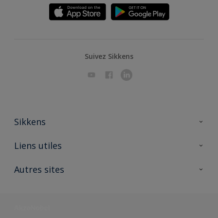
Suivez Sikkens
Sikkens
A propos de Sikkens
Liens utiles
Contactez nous
Ouvrir un magasin PASS
Autres sites
Trimetal
Sikkens Solutions
Polyfilla Pro
Wiki Peinture
Développement durable