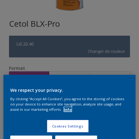
Cetol BLX-Pro
U0.20.40
Changer de couleur
Format
1L
2,5L
5L
We respect your privacy.
Quantité
Calculateur de peinture
By clicking “Accept All Cookies”, you agree to the storing of cookies
on your device to enhance site navigation, analyze site usage, and
Calculer
assist in our marketing efforts.
Info
Cookies Settings