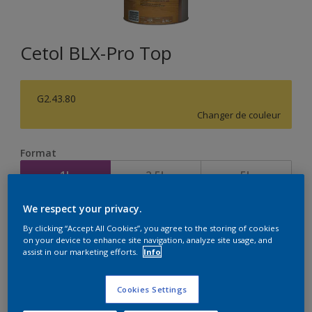
Cetol BLX-Pro Top
G2.43.80
Changer de couleur
Format
1L
2,5L
5L
We respect your privacy.
Quantité
Calculateur de peinture
By clicking “Accept All Cookies”, you agree to the storing of cookies
on your device to enhance site navigation, analyze site usage, and
Calculer
assist in our marketing efforts.
Info
Cookies Settings