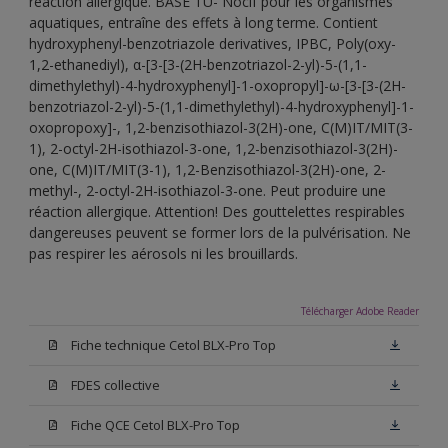
réaction allergique. BASE TU- Nocif pour les organismes
aquatiques, entraîne des effets à long terme. Contient
hydroxyphenyl-benzotriazole derivatives, IPBC, Poly(oxy-
1,2-ethanediyl), α-[3-[3-(2H-benzotriazol-2-yl)-5-(1,1-
dimethylethyl)-4-hydroxyphenyl]-1-oxopropyl]-ω-[3-[3-(2H-
benzotriazol-2-yl)-5-(1,1-dimethylethyl)-4-hydroxyphenyl]-1-
oxopropoxy]-, 1,2-benzisothiazol-3(2H)-one, C(M)IT/MIT(3-
1), 2-octyl-2H-isothiazol-3-one, 1,2-benzisothiazol-3(2H)-
one, C(M)IT/MIT(3-1), 1,2-Benzisothiazol-3(2H)-one, 2-
methyl-, 2-octyl-2H-isothiazol-3-one. Peut produire une
réaction allergique. Attention! Des gouttelettes respirables
dangereuses peuvent se former lors de la pulvérisation. Ne
pas respirer les aérosols ni les brouillards.
Télécharger Adobe Reader
Fiche technique Cetol BLX-Pro Top
FDES collective
Fiche QCE Cetol BLX-Pro Top