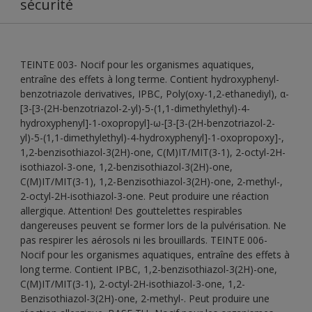
sécurité
TEINTE 003- Nocif pour les organismes aquatiques,
entraîne des effets à long terme. Contient hydroxyphenyl-
benzotriazole derivatives, IPBC, Poly(oxy-1,2-ethanediyl), α-
[3-[3-(2H-benzotriazol-2-yl)-5-(1,1-dimethylethyl)-4-
hydroxyphenyl]-1-oxopropyl]-ω-[3-[3-(2H-benzotriazol-2-
yl)-5-(1,1-dimethylethyl)-4-hydroxyphenyl]-1-oxopropoxy]-,
1,2-benzisothiazol-3(2H)-one, C(M)IT/MIT(3-1), 2-octyl-2H-
isothiazol-3-one, 1,2-benzisothiazol-3(2H)-one,
C(M)IT/MIT(3-1), 1,2-Benzisothiazol-3(2H)-one, 2-methyl-,
2-octyl-2H-isothiazol-3-one. Peut produire une réaction
allergique. Attention! Des gouttelettes respirables
dangereuses peuvent se former lors de la pulvérisation. Ne
pas respirer les aérosols ni les brouillards. TEINTE 006-
Nocif pour les organismes aquatiques, entraîne des effets à
long terme. Contient IPBC, 1,2-benzisothiazol-3(2H)-one,
C(M)IT/MIT(3-1), 2-octyl-2H-isothiazol-3-one, 1,2-
Benzisothiazol-3(2H)-one, 2-methyl-. Peut produire une