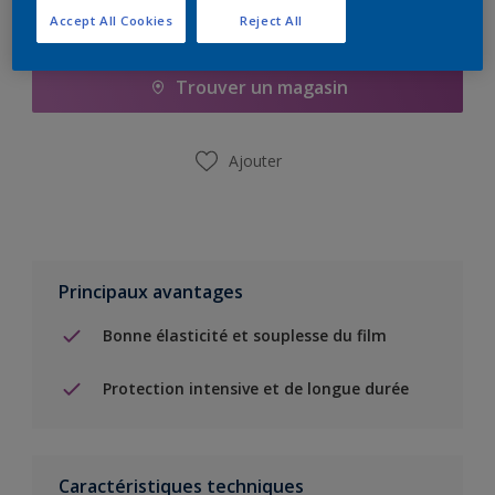
Accept All Cookies
Reject All
Ajouter à la liste d’achats
Trouver un magasin
Ajouter
Principaux avantages
Bonne élasticité et souplesse du film
Protection intensive et de longue durée
Caractéristiques techniques