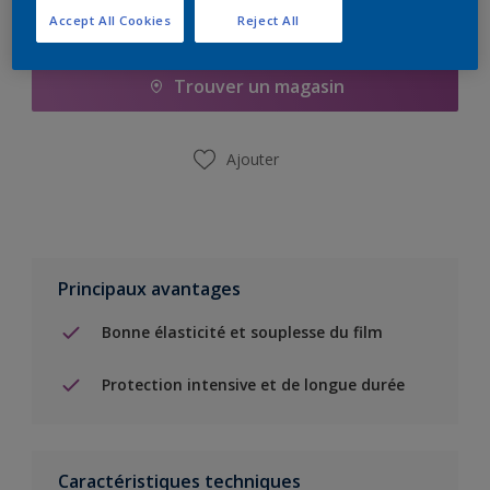
Accept All Cookies
Reject All
Ajouter à la liste d’achats
Trouver un magasin
Ajouter
Principaux avantages
Bonne élasticité et souplesse du film
Protection intensive et de longue durée
Caractéristiques techniques