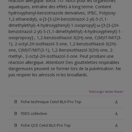
réaction allergique. BASE TU- Nocif pour les organismes
aquatiques, entraîne des effets à long terme. Contient
hydroxyphenyl-benzotriazole derivatives, IPBC, Poly(oxy-
1,2-ethanediyl), α-[3-[3-(2H-benzotriazol-2-yl)-5-(1,1-
dimethylethyl)-4-hydroxyphenyl]-1-oxopropyl]-ω-[3-[3-(2H-
benzotriazol-2-yl)-5-(1,1-dimethylethyl)-4-hydroxyphenyl]-1-
oxopropoxy]-, 1,2-benzisothiazol-3(2H)-one, C(M)IT/MIT(3-
1), 2-octyl-2H-isothiazol-3-one, 1,2-benzisothiazol-3(2H)-
one, C(M)IT/MIT(3-1), 1,2-Benzisothiazol-3(2H)-one, 2-
methyl-, 2-octyl-2H-isothiazol-3-one. Peut produire une
réaction allergique. Attention! Des gouttelettes respirables
dangereuses peuvent se former lors de la pulvérisation. Ne
pas respirer les aérosols ni les brouillards.
Télécharger Adobe Reader
Fiche technique Cetol BLX-Pro Top
FDES collective
Fiche QCE Cetol BLX-Pro Top