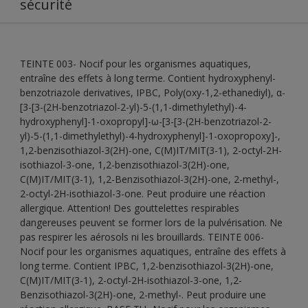
sécurité
TEINTE 003- Nocif pour les organismes aquatiques,
entraîne des effets à long terme. Contient hydroxyphenyl-
benzotriazole derivatives, IPBC, Poly(oxy-1,2-ethanediyl), α-
[3-[3-(2H-benzotriazol-2-yl)-5-(1,1-dimethylethyl)-4-
hydroxyphenyl]-1-oxopropyl]-ω-[3-[3-(2H-benzotriazol-2-
yl)-5-(1,1-dimethylethyl)-4-hydroxyphenyl]-1-oxopropoxy]-,
1,2-benzisothiazol-3(2H)-one, C(M)IT/MIT(3-1), 2-octyl-2H-
isothiazol-3-one, 1,2-benzisothiazol-3(2H)-one,
C(M)IT/MIT(3-1), 1,2-Benzisothiazol-3(2H)-one, 2-methyl-,
2-octyl-2H-isothiazol-3-one. Peut produire une réaction
allergique. Attention! Des gouttelettes respirables
dangereuses peuvent se former lors de la pulvérisation. Ne
pas respirer les aérosols ni les brouillards. TEINTE 006-
Nocif pour les organismes aquatiques, entraîne des effets à
long terme. Contient IPBC, 1,2-benzisothiazol-3(2H)-one,
C(M)IT/MIT(3-1), 2-octyl-2H-isothiazol-3-one, 1,2-
Benzisothiazol-3(2H)-one, 2-methyl-. Peut produire une