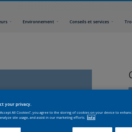
eurs
Environnement
Conseils et services
Tro
ct your privacy.
 “Accept All Cookies”, you agree to the storing of cookies on your device to enhanc
analyze site usage, and assist in our marketing efforts.
Info
F