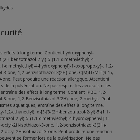
lkydes.
curité
s effets à long terme. Contient hydroxyphenyl-
3-(2H-benzotriazol-2-yl)-5-(1,1-dimethylethyl)-4-
1,1-dimethylethyl)-4-hydroxyphenyl]-1-oxopropoxy]-, 1,2-
ol-3-one, 1,2-benzisothiazol-3(2H)-one, C(M)IT/MIT(3-1),
-one. Peut produire une réaction allergique. Attention!
de la pulvérisation. Ne pas respirer les aérosols ni les
entraîne des effets à long terme. Contient IPBC, 1,2-
ol-3-one, 1,2-Benzisothiazol-3(2H)-one, 2-methyl-. Peut
ismes aquatiques, entraîne des effets à long terme.
-1,2-ethanediyl), α-[3-[3-(2H-benzotriazol-2-yl)-5-(1,1-
riazol-2-yl)-5-(1,1-dimethylethyl)-4-hydroxyphenyl]-1-
-octyl-2H-isothiazol-3-one, 1,2-benzisothiazol-3(2H)-
2-octyl-2H-isothiazol-3-one. Peut produire une réaction
peuvent se former lors de la pulvérisation. Ne pas