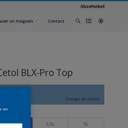
uver un magasin
Contact
Cetol BLX-Pro Top
T3.24.59
Changer de couleur
e site
ormat
1L
2,5L
5L