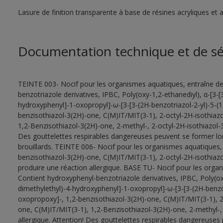
Lasure de finition transparente à base de résines acryliques et a
Documentation technique et de sé
TEINTE 003- Nocif pour les organismes aquatiques, entraîne de
benzotriazole derivatives, IPBC, Poly(oxy-1,2-ethanediyl), α-[3-[
hydroxyphenyl]-1-oxopropyl]-ω-[3-[3-(2H-benzotriazol-2-yl)-5-(
benzisothiazol-3(2H)-one, C(M)IT/MIT(3-1), 2-octyl-2H-isothiaz
1,2-Benzisothiazol-3(2H)-one, 2-methyl-, 2-octyl-2H-isothiazol-3
Des gouttelettes respirables dangereuses peuvent se former lors 
brouillards. TEINTE 006- Nocif pour les organismes aquatiques, 
benzisothiazol-3(2H)-one, C(M)IT/MIT(3-1), 2-octyl-2H-isothiaz
produire une réaction allergique. BASE TU- Nocif pour les organ
Contient hydroxyphenyl-benzotriazole derivatives, IPBC, Poly(oxy
dimethylethyl)-4-hydroxyphenyl]-1-oxopropyl]-ω-[3-[3-(2H-benzot
oxopropoxy]-, 1,2-benzisothiazol-3(2H)-one, C(M)IT/MIT(3-1), 2
one, C(M)IT/MIT(3-1), 1,2-Benzisothiazol-3(2H)-one, 2-methyl-, 
allergique. Attention! Des gouttelettes respirables dangereuses 