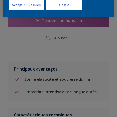
Accept All Cookies
Reject All
Ajouter à la liste d’achats
Trouver un magasin
Ajouter
Principaux avantages
Bonne élasticité et souplesse du film
Protection intensive et de longue durée
Caractéristiques techniques