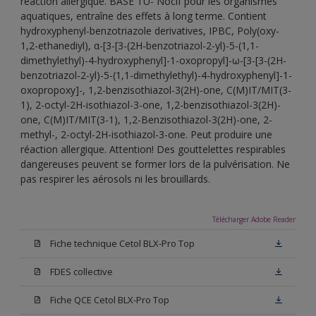
réaction allergique. BASE TU- Nocif pour les organismes
aquatiques, entraîne des effets à long terme. Contient
hydroxyphenyl-benzotriazole derivatives, IPBC, Poly(oxy-
1,2-ethanediyl), α-[3-[3-(2H-benzotriazol-2-yl)-5-(1,1-
dimethylethyl)-4-hydroxyphenyl]-1-oxopropyl]-ω-[3-[3-(2H-
benzotriazol-2-yl)-5-(1,1-dimethylethyl)-4-hydroxyphenyl]-1-
oxopropoxy]-, 1,2-benzisothiazol-3(2H)-one, C(M)IT/MIT(3-
1), 2-octyl-2H-isothiazol-3-one, 1,2-benzisothiazol-3(2H)-
one, C(M)IT/MIT(3-1), 1,2-Benzisothiazol-3(2H)-one, 2-
methyl-, 2-octyl-2H-isothiazol-3-one. Peut produire une
réaction allergique. Attention! Des gouttelettes respirables
dangereuses peuvent se former lors de la pulvérisation. Ne
pas respirer les aérosols ni les brouillards.
Télécharger Adobe Reader
Fiche technique Cetol BLX-Pro Top
FDES collective
Fiche QCE Cetol BLX-Pro Top