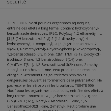
sécurité
TEINTE 003- Nocif pour les organismes aquatiques,
entraîne des effets à long terme. Contient hydroxyphenyl-
benzotriazole derivatives, IPBC, Poly(oxy-1,2-ethanediyl), α-
[3-[3-(2H-benzotriazol-2-yl)-5-(1,1-dimethylethyl)-4-
hydroxyphenyl]-1-oxopropyl]-ω-[3-[3-(2H-benzotriazol-2-
yl)-5-(1,1-dimethylethyl)-4-hydroxyphenyl]-1-oxopropoxy]-,
1,2-benzisothiazol-3(2H)-one, C(M)IT/MIT(3-1), 2-octyl-2H-
isothiazol-3-one, 1,2-benzisothiazol-3(2H)-one,
C(M)IT/MIT(3-1), 1,2-Benzisothiazol-3(2H)-one, 2-methyl-,
2-octyl-2H-isothiazol-3-one. Peut produire une réaction
allergique. Attention! Des gouttelettes respirables
dangereuses peuvent se former lors de la pulvérisation. Ne
pas respirer les aérosols ni les brouillards. TEINTE 006-
Nocif pour les organismes aquatiques, entraîne des effets à
long terme. Contient IPBC, 1,2-benzisothiazol-3(2H)-one,
C(M)IT/MIT(3-1), 2-octyl-2H-isothiazol-3-one, 1,2-
Benzisothiazol-3(2H)-one, 2-methyl-. Peut produire une