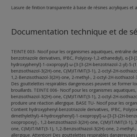
Lasure de finition transparente à base de résines acryliques et a
Documentation technique et de sé
TEINTE 003- Nocif pour les organismes aquatiques, entraîne de
benzotriazole derivatives, IPBC, Poly(oxy-1,2-ethanediyl), α-[3-[
hydroxyphenyl]-1-oxopropyl]-ω-[3-[3-(2H-benzotriazol-2-yl)-5-(
benzisothiazol-3(2H)-one, C(M)IT/MIT(3-1), 2-octyl-2H-isothiaz
1,2-Benzisothiazol-3(2H)-one, 2-methyl-, 2-octyl-2H-isothiazol-3
Des gouttelettes respirables dangereuses peuvent se former lors 
brouillards. TEINTE 006- Nocif pour les organismes aquatiques, 
benzisothiazol-3(2H)-one, C(M)IT/MIT(3-1), 2-octyl-2H-isothiaz
produire une réaction allergique. BASE TU- Nocif pour les organ
Contient hydroxyphenyl-benzotriazole derivatives, IPBC, Poly(oxy
dimethylethyl)-4-hydroxyphenyl]-1-oxopropyl]-ω-[3-[3-(2H-benzot
oxopropoxy]-, 1,2-benzisothiazol-3(2H)-one, C(M)IT/MIT(3-1), 2
one, C(M)IT/MIT(3-1), 1,2-Benzisothiazol-3(2H)-one, 2-methyl-, 
allergique. Attention! Des gouttelettes respirables dangereuses 