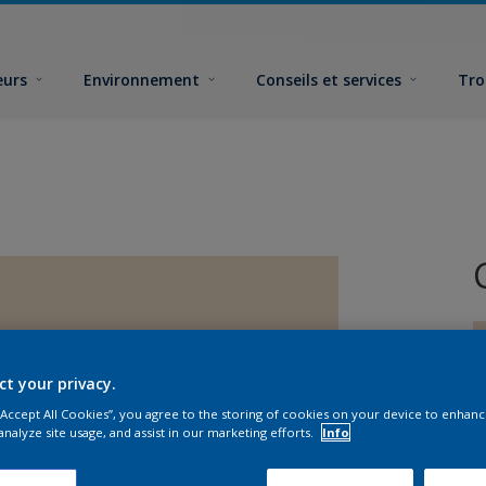
eurs
Environnement
Conseils et services
Tro
ct your privacy.
 “Accept All Cookies”, you agree to the storing of cookies on your device to enhanc
analyze site usage, and assist in our marketing efforts.
Info
F