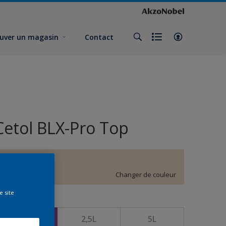
uver un magasin
Contact
Cetol BLX-Pro Top
E9.08.82
Changer de couleur
e site
ormat
1L
2,5L
5L