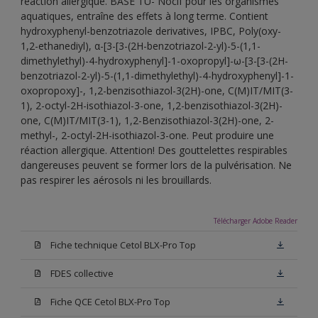
réaction allergique. BASE TU- Nocif pour les organismes
aquatiques, entraîne des effets à long terme. Contient
hydroxyphenyl-benzotriazole derivatives, IPBC, Poly(oxy-
1,2-ethanediyl), α-[3-[3-(2H-benzotriazol-2-yl)-5-(1,1-
dimethylethyl)-4-hydroxyphenyl]-1-oxopropyl]-ω-[3-[3-(2H-
benzotriazol-2-yl)-5-(1,1-dimethylethyl)-4-hydroxyphenyl]-1-
oxopropoxy]-, 1,2-benzisothiazol-3(2H)-one, C(M)IT/MIT(3-
1), 2-octyl-2H-isothiazol-3-one, 1,2-benzisothiazol-3(2H)-
one, C(M)IT/MIT(3-1), 1,2-Benzisothiazol-3(2H)-one, 2-
methyl-, 2-octyl-2H-isothiazol-3-one. Peut produire une
réaction allergique. Attention! Des gouttelettes respirables
dangereuses peuvent se former lors de la pulvérisation. Ne
pas respirer les aérosols ni les brouillards.
Télécharger Adobe Reader
Fiche technique Cetol BLX-Pro Top
FDES collective
Fiche QCE Cetol BLX-Pro Top