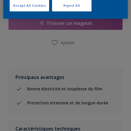
Accept All Cookies
Reject All
Ajouter à la liste d’achats
Trouver un magasin
Ajouter
Principaux avantages
Bonne élasticité et souplesse du film
Protection intensive et de longue durée
Caractéristiques techniques