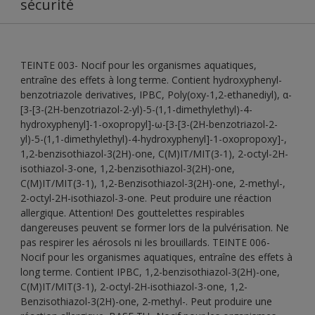
sécurité
TEINTE 003- Nocif pour les organismes aquatiques,
entraîne des effets à long terme. Contient hydroxyphenyl-
benzotriazole derivatives, IPBC, Poly(oxy-1,2-ethanediyl), α-
[3-[3-(2H-benzotriazol-2-yl)-5-(1,1-dimethylethyl)-4-
hydroxyphenyl]-1-oxopropyl]-ω-[3-[3-(2H-benzotriazol-2-
yl)-5-(1,1-dimethylethyl)-4-hydroxyphenyl]-1-oxopropoxy]-,
1,2-benzisothiazol-3(2H)-one, C(M)IT/MIT(3-1), 2-octyl-2H-
isothiazol-3-one, 1,2-benzisothiazol-3(2H)-one,
C(M)IT/MIT(3-1), 1,2-Benzisothiazol-3(2H)-one, 2-methyl-,
2-octyl-2H-isothiazol-3-one. Peut produire une réaction
allergique. Attention! Des gouttelettes respirables
dangereuses peuvent se former lors de la pulvérisation. Ne
pas respirer les aérosols ni les brouillards. TEINTE 006-
Nocif pour les organismes aquatiques, entraîne des effets à
long terme. Contient IPBC, 1,2-benzisothiazol-3(2H)-one,
C(M)IT/MIT(3-1), 2-octyl-2H-isothiazol-3-one, 1,2-
Benzisothiazol-3(2H)-one, 2-methyl-. Peut produire une