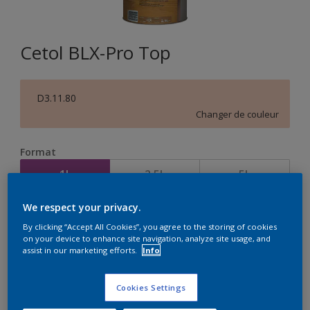
Cetol BLX-Pro Top
D3.11.80
Changer de couleur
Format
1L
2,5L
5L
We respect your privacy.
Quantité
Calculateur de peinture
By clicking “Accept All Cookies”, you agree to the storing of cookies
on your device to enhance site navigation, analyze site usage, and
Calculer
assist in our marketing efforts.
Info
Cookies Settings