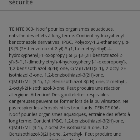
sécurité
TEINTE 003- Nocif pour les organismes aquatiques,
entraîne des effets à long terme. Contient hydroxyphenyl-
benzotriazole derivatives, IPBC, Poly(oxy-1,2-ethanediyl), α-
[3-[3-(2H-benzotriazol-2-yl)-5-(1,1-dimethylethyl)-4-
hydroxyphenyl]-1-oxopropyl]-ω-[3-[3-(2H-benzotriazol-2-
yl)-5-(1,1-dimethylethyl)-4-hydroxyphenyl]-1-oxopropoxy]-,
1,2-benzisothiazol-3(2H)-one, C(M)IT/MIT(3-1), 2-octyl-2H-
isothiazol-3-one, 1,2-benzisothiazol-3(2H)-one,
C(M)IT/MIT(3-1), 1,2-Benzisothiazol-3(2H)-one, 2-methyl-,
2-octyl-2H-isothiazol-3-one. Peut produire une réaction
allergique. Attention! Des gouttelettes respirables
dangereuses peuvent se former lors de la pulvérisation. Ne
pas respirer les aérosols ni les brouillards. TEINTE 006-
Nocif pour les organismes aquatiques, entraîne des effets à
long terme. Contient IPBC, 1,2-benzisothiazol-3(2H)-one,
C(M)IT/MIT(3-1), 2-octyl-2H-isothiazol-3-one, 1,2-
Benzisothiazol-3(2H)-one, 2-methyl-. Peut produire une