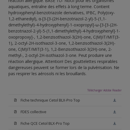
réaction allergique. BASE TU- Nocif pour les organismes
aquatiques, entraîne des effets à long terme. Contient
hydroxyphenyl-benzotriazole derivatives, IPBC, Poly(oxy-
1,2-ethanediyl), α-[3-[3-(2H-benzotriazol-2-yl)-5-(1,1-
dimethylethyl)-4-hydroxyphenyl]-1-oxopropyl]-ω-[3-[3-(2H-
benzotriazol-2-yl)-5-(1,1-dimethylethyl)-4-hydroxyphenyl]-1-
oxopropoxy]-, 1,2-benzisothiazol-3(2H)-one, C(M)IT/MIT(3-
1), 2-octyl-2H-isothiazol-3-one, 1,2-benzisothiazol-3(2H)-
one, C(M)IT/MIT(3-1), 1,2-Benzisothiazol-3(2H)-one, 2-
methyl-, 2-octyl-2H-isothiazol-3-one. Peut produire une
réaction allergique. Attention! Des gouttelettes respirables
dangereuses peuvent se former lors de la pulvérisation. Ne
pas respirer les aérosols ni les brouillards.
Télécharger Adobe Reader
Fiche technique Cetol BLX-Pro Top
FDES collective
Fiche QCE Cetol BLX-Pro Top