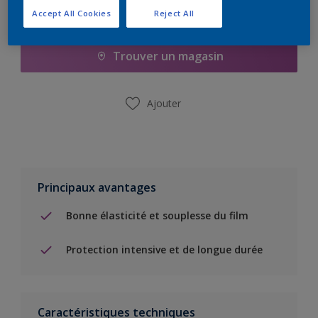
Accept All Cookies
Reject All
Ajouter à la liste d’achats
Trouver un magasin
Ajouter
Principaux avantages
Bonne élasticité et souplesse du film
Protection intensive et de longue durée
Caractéristiques techniques