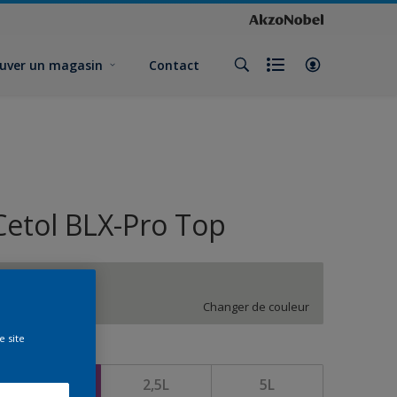
uver un magasin
Contact
Cetol BLX-Pro Top
NN.00.80
Changer de couleur
e site
ormat
1L
2,5L
5L