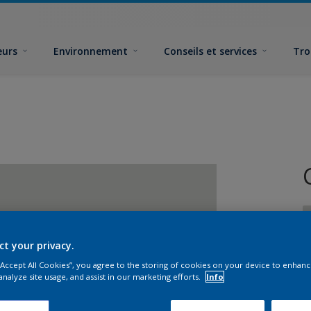
eurs
Environnement
Conseils et services
Tro
ct your privacy.
 “Accept All Cookies”, you agree to the storing of cookies on your device to enhanc
analyze site usage, and assist in our marketing efforts.
Info
F