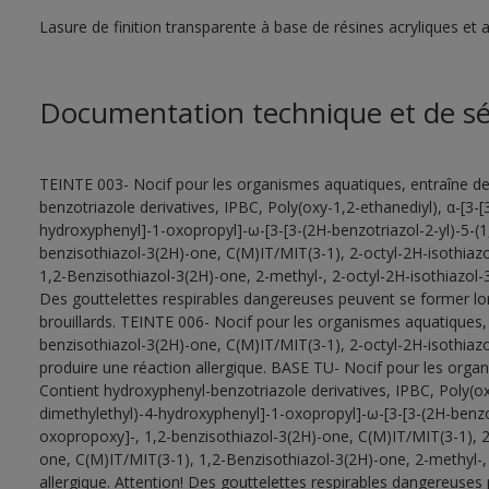
Lasure de finition transparente à base de résines acryliques et a
Documentation technique et de sé
TEINTE 003- Nocif pour les organismes aquatiques, entraîne de
benzotriazole derivatives, IPBC, Poly(oxy-1,2-ethanediyl), α-[3-[
hydroxyphenyl]-1-oxopropyl]-ω-[3-[3-(2H-benzotriazol-2-yl)-5-(
benzisothiazol-3(2H)-one, C(M)IT/MIT(3-1), 2-octyl-2H-isothiaz
1,2-Benzisothiazol-3(2H)-one, 2-methyl-, 2-octyl-2H-isothiazol-3
Des gouttelettes respirables dangereuses peuvent se former lors 
brouillards. TEINTE 006- Nocif pour les organismes aquatiques, 
benzisothiazol-3(2H)-one, C(M)IT/MIT(3-1), 2-octyl-2H-isothiaz
produire une réaction allergique. BASE TU- Nocif pour les organ
Contient hydroxyphenyl-benzotriazole derivatives, IPBC, Poly(oxy
dimethylethyl)-4-hydroxyphenyl]-1-oxopropyl]-ω-[3-[3-(2H-benzot
oxopropoxy]-, 1,2-benzisothiazol-3(2H)-one, C(M)IT/MIT(3-1), 2
one, C(M)IT/MIT(3-1), 1,2-Benzisothiazol-3(2H)-one, 2-methyl-, 
allergique. Attention! Des gouttelettes respirables dangereuses 