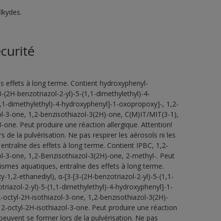
lkydes.
curité
s effets à long terme. Contient hydroxyphenyl-
3-(2H-benzotriazol-2-yl)-5-(1,1-dimethylethyl)-4-
1,1-dimethylethyl)-4-hydroxyphenyl]-1-oxopropoxy]-, 1,2-
ol-3-one, 1,2-benzisothiazol-3(2H)-one, C(M)IT/MIT(3-1),
-one. Peut produire une réaction allergique. Attention!
de la pulvérisation. Ne pas respirer les aérosols ni les
entraîne des effets à long terme. Contient IPBC, 1,2-
ol-3-one, 1,2-Benzisothiazol-3(2H)-one, 2-methyl-. Peut
ismes aquatiques, entraîne des effets à long terme.
-1,2-ethanediyl), α-[3-[3-(2H-benzotriazol-2-yl)-5-(1,1-
riazol-2-yl)-5-(1,1-dimethylethyl)-4-hydroxyphenyl]-1-
-octyl-2H-isothiazol-3-one, 1,2-benzisothiazol-3(2H)-
2-octyl-2H-isothiazol-3-one. Peut produire une réaction
peuvent se former lors de la pulvérisation. Ne pas