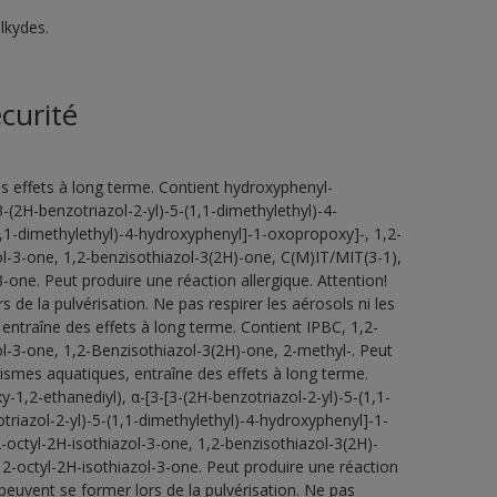
lkydes.
curité
s effets à long terme. Contient hydroxyphenyl-
3-(2H-benzotriazol-2-yl)-5-(1,1-dimethylethyl)-4-
1,1-dimethylethyl)-4-hydroxyphenyl]-1-oxopropoxy]-, 1,2-
ol-3-one, 1,2-benzisothiazol-3(2H)-one, C(M)IT/MIT(3-1),
-one. Peut produire une réaction allergique. Attention!
de la pulvérisation. Ne pas respirer les aérosols ni les
entraîne des effets à long terme. Contient IPBC, 1,2-
ol-3-one, 1,2-Benzisothiazol-3(2H)-one, 2-methyl-. Peut
ismes aquatiques, entraîne des effets à long terme.
-1,2-ethanediyl), α-[3-[3-(2H-benzotriazol-2-yl)-5-(1,1-
riazol-2-yl)-5-(1,1-dimethylethyl)-4-hydroxyphenyl]-1-
-octyl-2H-isothiazol-3-one, 1,2-benzisothiazol-3(2H)-
2-octyl-2H-isothiazol-3-one. Peut produire une réaction
peuvent se former lors de la pulvérisation. Ne pas