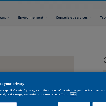
eurs
Environnement
Conseils et services
Tro
ct your privacy.
 “Accept All Cookies”, you agree to the storing of cookies on your device to enhanc
analyze site usage, and assist in our marketing efforts.
Info
F