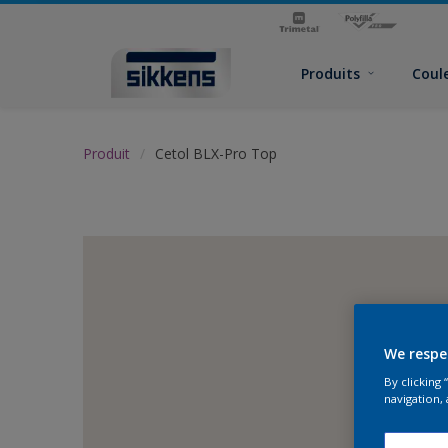
Produits
Coul
Produit
Cetol BLX-Pro Top
We respe
By clicking
navigation, 