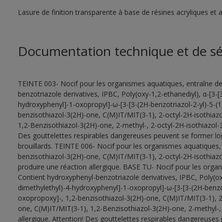
Lasure de finition transparente à base de résines acryliques et a
Documentation technique et de sé
TEINTE 003- Nocif pour les organismes aquatiques, entraîne de
benzotriazole derivatives, IPBC, Poly(oxy-1,2-ethanediyl), α-[3-[
hydroxyphenyl]-1-oxopropyl]-ω-[3-[3-(2H-benzotriazol-2-yl)-5-(
benzisothiazol-3(2H)-one, C(M)IT/MIT(3-1), 2-octyl-2H-isothiaz
1,2-Benzisothiazol-3(2H)-one, 2-methyl-, 2-octyl-2H-isothiazol-3
Des gouttelettes respirables dangereuses peuvent se former lors 
brouillards. TEINTE 006- Nocif pour les organismes aquatiques, 
benzisothiazol-3(2H)-one, C(M)IT/MIT(3-1), 2-octyl-2H-isothiaz
produire une réaction allergique. BASE TU- Nocif pour les organ
Contient hydroxyphenyl-benzotriazole derivatives, IPBC, Poly(oxy
dimethylethyl)-4-hydroxyphenyl]-1-oxopropyl]-ω-[3-[3-(2H-benzot
oxopropoxy]-, 1,2-benzisothiazol-3(2H)-one, C(M)IT/MIT(3-1), 2
one, C(M)IT/MIT(3-1), 1,2-Benzisothiazol-3(2H)-one, 2-methyl-, 
allergique. Attention! Des gouttelettes respirables dangereuses 