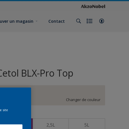
uver un magasin
Contact
Cetol BLX-Pro Top
DN.00.84
Changer de couleur
e site
ormat
1L
2,5L
5L