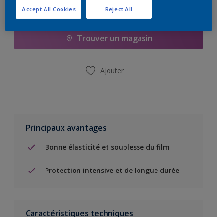
Accept All Cookies
Reject All
Ajouter à la liste d’achats
Trouver un magasin
Ajouter
Principaux avantages
Bonne élasticité et souplesse du film
Protection intensive et de longue durée
Caractéristiques techniques