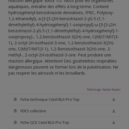
réaction allergique. BASE TU- Nocif pour les organismes
aquatiques, entraîne des effets à long terme. Contient
hydroxyphenyl-benzotriazole derivatives, IPBC, Poly(oxy-
1,2-ethanediyl), α-[3-[3-(2H-benzotriazol-2-yl)-5-(1,1-
dimethylethyl)-4-hydroxyphenyl]-1-oxopropyl]-ω-[3-[3-(2H-
benzotriazol-2-yl)-5-(1,1-dimethylethyl)-4-hydroxyphenyl]-1-
oxopropoxy]-, 1,2-benzisothiazol-3(2H)-one, C(M)IT/MIT(3-
1), 2-octyl-2H-isothiazol-3-one, 1,2-benzisothiazol-3(2H)-
one, C(M)IT/MIT(3-1), 1,2-Benzisothiazol-3(2H)-one, 2-
methyl-, 2-octyl-2H-isothiazol-3-one. Peut produire une
réaction allergique. Attention! Des gouttelettes respirables
dangereuses peuvent se former lors de la pulvérisation. Ne
pas respirer les aérosols ni les brouillards.
Télécharger Adobe Reader
Fiche technique Cetol BLX-Pro Top
FDES collective
Fiche QCE Cetol BLX-Pro Top