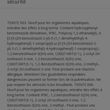
sécurité
TEINTE 003- Nocif pour les organismes aquatiques,
entraîne des effets à long terme. Contient hydroxyphenyl-
benzotriazole derivatives, IPBC, Poly(oxy-1,2-ethanediyl), α-
[3-[3-(2H-benzotriazol-2-yl)-5-(1,1-dimethylethyl)-4-
hydroxyphenyl]-1-oxopropyl]-ω-[3-[3-(2H-benzotriazol-2-
yl)-5-(1,1-dimethylethyl)-4-hydroxyphenyl]-1-oxopropoxy]-,
1,2-benzisothiazol-3(2H)-one, C(M)IT/MIT(3-1), 2-octyl-2H-
isothiazol-3-one, 1,2-benzisothiazol-3(2H)-one,
C(M)IT/MIT(3-1), 1,2-Benzisothiazol-3(2H)-one, 2-methyl-,
2-octyl-2H-isothiazol-3-one. Peut produire une réaction
allergique. Attention! Des gouttelettes respirables
dangereuses peuvent se former lors de la pulvérisation. Ne
pas respirer les aérosols ni les brouillards. TEINTE 006-
Nocif pour les organismes aquatiques, entraîne des effets à
long terme. Contient IPBC, 1,2-benzisothiazol-3(2H)-one,
C(M)IT/MIT(3-1), 2-octyl-2H-isothiazol-3-one, 1,2-
Benzisothiazol-3(2H)-one, 2-methyl-. Peut produire une