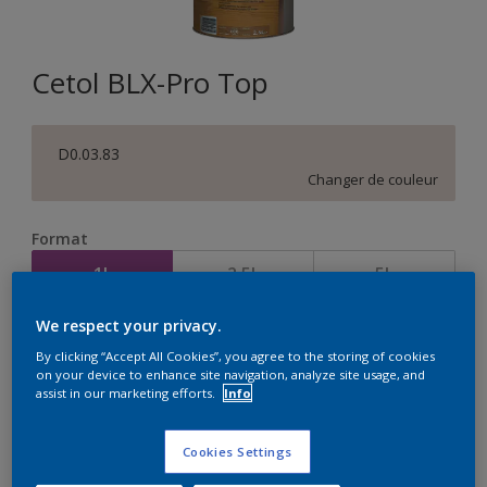
Cetol BLX-Pro Top
D0.03.83
Changer de couleur
Format
1L
2,5L
5L
We respect your privacy.
Quantité
Calculateur de peinture
By clicking “Accept All Cookies”, you agree to the storing of cookies
on your device to enhance site navigation, analyze site usage, and
Calculer
assist in our marketing efforts.
Info
Cookies Settings