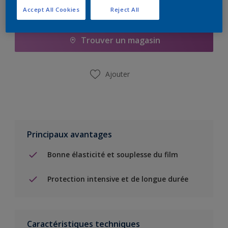
Accept All Cookies
Reject All
Ajouter à la liste d’achats
Trouver un magasin
Ajouter
Principaux avantages
Bonne élasticité et souplesse du film
Protection intensive et de longue durée
Caractéristiques techniques