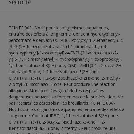
sécurité
TEINTE 003- Nocif pour les organismes aquatiques,
entraîne des effets à long terme. Contient hydroxyphenyl-
benzotriazole derivatives, IPBC, Poly(oxy-1,2-ethanediyl), α-
[3-[3-(2H-benzotriazol-2-yl)-5-(1,1-dimethylethyl)-4-
hydroxyphenyl]-1-oxopropyl]-ω-[3-[3-(2H-benzotriazol-2-
yl)-5-(1,1-dimethylethyl)-4-hydroxyphenyl]-1-oxopropoxy]-,
1,2-benzisothiazol-3(2H)-one, C(M)IT/MIT(3-1), 2-octyl-2H-
isothiazol-3-one, 1,2-benzisothiazol-3(2H)-one,
C(M)IT/MIT(3-1), 1,2-Benzisothiazol-3(2H)-one, 2-methyl-,
2-octyl-2H-isothiazol-3-one. Peut produire une réaction
allergique. Attention! Des gouttelettes respirables
dangereuses peuvent se former lors de la pulvérisation. Ne
pas respirer les aérosols ni les brouillards. TEINTE 006-
Nocif pour les organismes aquatiques, entraîne des effets à
long terme. Contient IPBC, 1,2-benzisothiazol-3(2H)-one,
C(M)IT/MIT(3-1), 2-octyl-2H-isothiazol-3-one, 1,2-
Benzisothiazol-3(2H)-one, 2-methyl-. Peut produire une