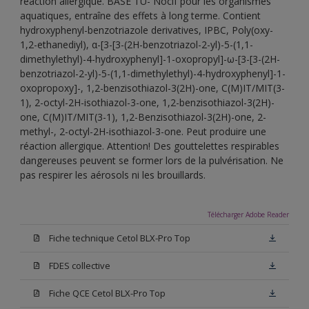
réaction allergique. BASE TU- Nocif pour les organismes
aquatiques, entraîne des effets à long terme. Contient
hydroxyphenyl-benzotriazole derivatives, IPBC, Poly(oxy-
1,2-ethanediyl), α-[3-[3-(2H-benzotriazol-2-yl)-5-(1,1-
dimethylethyl)-4-hydroxyphenyl]-1-oxopropyl]-ω-[3-[3-(2H-
benzotriazol-2-yl)-5-(1,1-dimethylethyl)-4-hydroxyphenyl]-1-
oxopropoxy]-, 1,2-benzisothiazol-3(2H)-one, C(M)IT/MIT(3-
1), 2-octyl-2H-isothiazol-3-one, 1,2-benzisothiazol-3(2H)-
one, C(M)IT/MIT(3-1), 1,2-Benzisothiazol-3(2H)-one, 2-
methyl-, 2-octyl-2H-isothiazol-3-one. Peut produire une
réaction allergique. Attention! Des gouttelettes respirables
dangereuses peuvent se former lors de la pulvérisation. Ne
pas respirer les aérosols ni les brouillards.
Télécharger Adobe Reader
Fiche technique Cetol BLX-Pro Top
FDES collective
Fiche QCE Cetol BLX-Pro Top