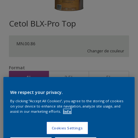
Cetol BLX-Pro Top
MN.00.86
Changer de couleur
Format
1L
2,5L
5L
We respect your privacy.
Quantité
Calculateur de peinture
By clicking “Accept All Cookies”, you agree to the storing of cookies
on your device to enhance site navigation, analyze site usage, and
Calculer
assist in our marketing efforts.
Info
Cookies Settings