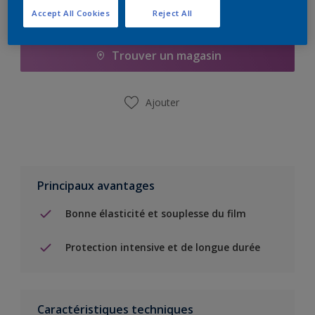
Accept All Cookies
Reject All
Ajouter à la liste d’achats
Trouver un magasin
Ajouter
Principaux avantages
Bonne élasticité et souplesse du film
Protection intensive et de longue durée
Caractéristiques techniques