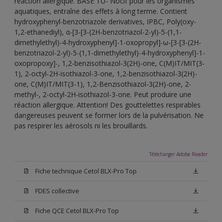
réaction allergique. BASE TU- Nocif pour les organismes
aquatiques, entraîne des effets à long terme. Contient
hydroxyphenyl-benzotriazole derivatives, IPBC, Poly(oxy-
1,2-ethanediyl), α-[3-[3-(2H-benzotriazol-2-yl)-5-(1,1-
dimethylethyl)-4-hydroxyphenyl]-1-oxopropyl]-ω-[3-[3-(2H-
benzotriazol-2-yl)-5-(1,1-dimethylethyl)-4-hydroxyphenyl]-1-
oxopropoxy]-, 1,2-benzisothiazol-3(2H)-one, C(M)IT/MIT(3-
1), 2-octyl-2H-isothiazol-3-one, 1,2-benzisothiazol-3(2H)-
one, C(M)IT/MIT(3-1), 1,2-Benzisothiazol-3(2H)-one, 2-
methyl-, 2-octyl-2H-isothiazol-3-one. Peut produire une
réaction allergique. Attention! Des gouttelettes respirables
dangereuses peuvent se former lors de la pulvérisation. Ne
pas respirer les aérosols ni les brouillards.
Télécharger Adobe Reader
Fiche technique Cetol BLX-Pro Top
FDES collective
Fiche QCE Cetol BLX-Pro Top