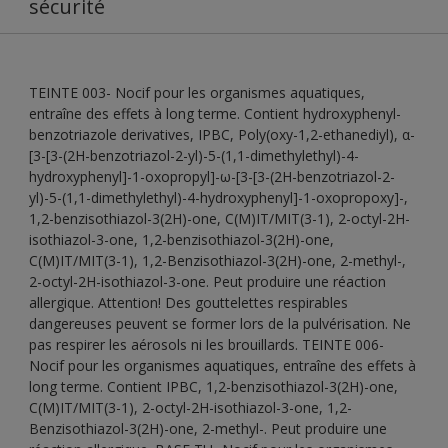
sécurité
TEINTE 003- Nocif pour les organismes aquatiques,
entraîne des effets à long terme. Contient hydroxyphenyl-
benzotriazole derivatives, IPBC, Poly(oxy-1,2-ethanediyl), α-
[3-[3-(2H-benzotriazol-2-yl)-5-(1,1-dimethylethyl)-4-
hydroxyphenyl]-1-oxopropyl]-ω-[3-[3-(2H-benzotriazol-2-
yl)-5-(1,1-dimethylethyl)-4-hydroxyphenyl]-1-oxopropoxy]-,
1,2-benzisothiazol-3(2H)-one, C(M)IT/MIT(3-1), 2-octyl-2H-
isothiazol-3-one, 1,2-benzisothiazol-3(2H)-one,
C(M)IT/MIT(3-1), 1,2-Benzisothiazol-3(2H)-one, 2-methyl-,
2-octyl-2H-isothiazol-3-one. Peut produire une réaction
allergique. Attention! Des gouttelettes respirables
dangereuses peuvent se former lors de la pulvérisation. Ne
pas respirer les aérosols ni les brouillards. TEINTE 006-
Nocif pour les organismes aquatiques, entraîne des effets à
long terme. Contient IPBC, 1,2-benzisothiazol-3(2H)-one,
C(M)IT/MIT(3-1), 2-octyl-2H-isothiazol-3-one, 1,2-
Benzisothiazol-3(2H)-one, 2-methyl-. Peut produire une