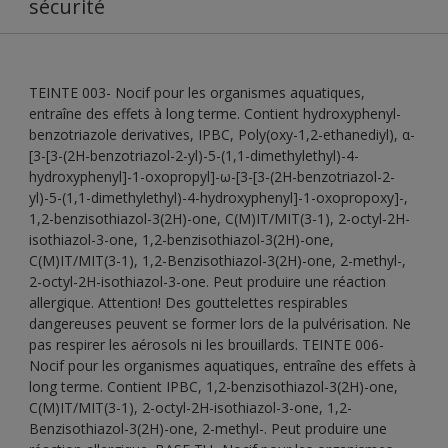
sécurité
TEINTE 003- Nocif pour les organismes aquatiques,
entraîne des effets à long terme. Contient hydroxyphenyl-
benzotriazole derivatives, IPBC, Poly(oxy-1,2-ethanediyl), α-
[3-[3-(2H-benzotriazol-2-yl)-5-(1,1-dimethylethyl)-4-
hydroxyphenyl]-1-oxopropyl]-ω-[3-[3-(2H-benzotriazol-2-
yl)-5-(1,1-dimethylethyl)-4-hydroxyphenyl]-1-oxopropoxy]-,
1,2-benzisothiazol-3(2H)-one, C(M)IT/MIT(3-1), 2-octyl-2H-
isothiazol-3-one, 1,2-benzisothiazol-3(2H)-one,
C(M)IT/MIT(3-1), 1,2-Benzisothiazol-3(2H)-one, 2-methyl-,
2-octyl-2H-isothiazol-3-one. Peut produire une réaction
allergique. Attention! Des gouttelettes respirables
dangereuses peuvent se former lors de la pulvérisation. Ne
pas respirer les aérosols ni les brouillards. TEINTE 006-
Nocif pour les organismes aquatiques, entraîne des effets à
long terme. Contient IPBC, 1,2-benzisothiazol-3(2H)-one,
C(M)IT/MIT(3-1), 2-octyl-2H-isothiazol-3-one, 1,2-
Benzisothiazol-3(2H)-one, 2-methyl-. Peut produire une