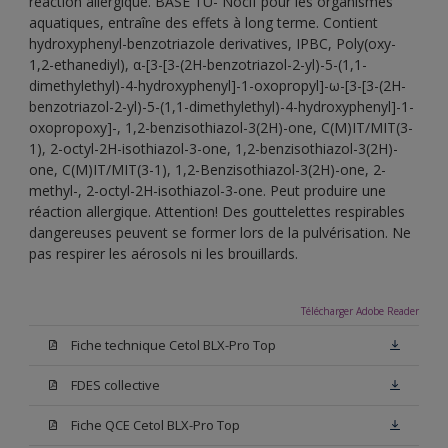
réaction allergique. BASE TU- Nocif pour les organismes
aquatiques, entraîne des effets à long terme. Contient
hydroxyphenyl-benzotriazole derivatives, IPBC, Poly(oxy-
1,2-ethanediyl), α-[3-[3-(2H-benzotriazol-2-yl)-5-(1,1-
dimethylethyl)-4-hydroxyphenyl]-1-oxopropyl]-ω-[3-[3-(2H-
benzotriazol-2-yl)-5-(1,1-dimethylethyl)-4-hydroxyphenyl]-1-
oxopropoxy]-, 1,2-benzisothiazol-3(2H)-one, C(M)IT/MIT(3-
1), 2-octyl-2H-isothiazol-3-one, 1,2-benzisothiazol-3(2H)-
one, C(M)IT/MIT(3-1), 1,2-Benzisothiazol-3(2H)-one, 2-
methyl-, 2-octyl-2H-isothiazol-3-one. Peut produire une
réaction allergique. Attention! Des gouttelettes respirables
dangereuses peuvent se former lors de la pulvérisation. Ne
pas respirer les aérosols ni les brouillards.
Télécharger Adobe Reader
Fiche technique Cetol BLX-Pro Top
FDES collective
Fiche QCE Cetol BLX-Pro Top