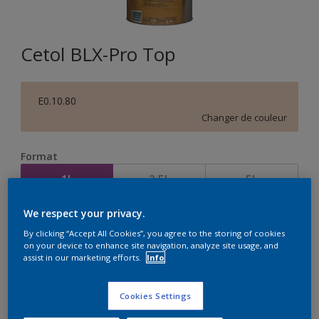
Cetol BLX-Pro Top
E0.10.80
Changer de couleur
Format
1L
2,5L
5L
We respect your privacy.
Quantité
Calculateur de peinture
By clicking “Accept All Cookies”, you agree to the storing of cookies
on your device to enhance site navigation, analyze site usage, and
Calculer
assist in our marketing efforts.
Info
Cookies Settings