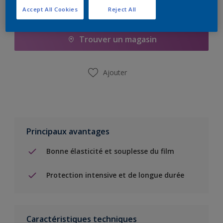
Accept All Cookies
Reject All
Ajouter à la liste d’achats
Trouver un magasin
Ajouter
Principaux avantages
Bonne élasticité et souplesse du film
Protection intensive et de longue durée
Caractéristiques techniques