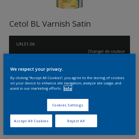
Cetol BL Varnish Satin
UN.01.06
Changer de couleur
Format
We respect your privacy.
1L
2,5L
5L
By clicking “Accept All Cookies”, you agree to the storing of cookies
on your device to enhance site navigation, analyze site usage, and
assist in our marketing efforts.
Info
Quantité
Calculateur de peinture
Cookies Settings
Calculer
Accept All Cookies
Reject All