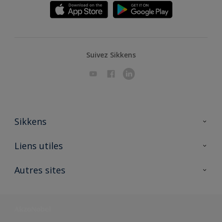
Suivez Sikkens
Sikkens
A propos de Sikkens
Liens utiles
Contactez nous
Ouvrir un magasin PASS
Autres sites
Trimetal
Sikkens Solutions
Polyfilla Pro
Wiki Peinture
Développement durable