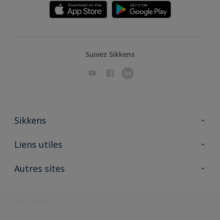
Suivez Sikkens
Sikkens
A propos de Sikkens
Liens utiles
Contactez nous
Ouvrir un magasin PASS
Autres sites
Trimetal
Sikkens Solutions
Polyfilla Pro
Wiki Peinture
Développement durable