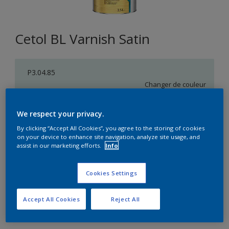
Cetol BL Varnish Satin
P3.04.85
Changer de couleur
Format
We respect your privacy.
1L
2,5L
5L
By clicking “Accept All Cookies”, you agree to the storing of cookies
on your device to enhance site navigation, analyze site usage, and
assist in our marketing efforts.
Info
Quantité
Calculateur de peinture
Cookies Settings
Calculer
Accept All Cookies
Reject All