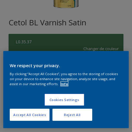
Cetol BL Varnish Satin
L0.35.37
Changer de couleur
Format
We respect your privacy.
1L
2,5L
5L
By clicking “Accept All Cookies”, you agree to the storing of cookies
on your device to enhance site navigation, analyze site usage, and
assist in our marketing efforts.
Info
Quantité
Calculateur de peinture
Cookies Settings
Calculer
Accept All Cookies
Reject All