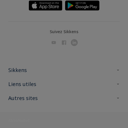
Suivez Sikkens
Sikkens
A propos de Sikkens
Liens utiles
Contactez nous
Ouvrir un magasin PASS
Autres sites
Trimetal
Sikkens Solutions
Polyfilla Pro
Wiki Peinture
Développement durable