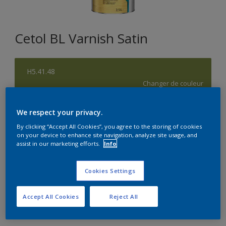
Cetol BL Varnish Satin
H5.41.48
Changer de couleur
Format
We respect your privacy.
1L
2,5L
5L
By clicking “Accept All Cookies”, you agree to the storing of cookies
on your device to enhance site navigation, analyze site usage, and
assist in our marketing efforts.
Info
Quantité
Calculateur de peinture
Cookies Settings
Calculer
Accept All Cookies
Reject All