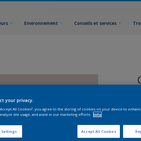
eurs
Environnement
Conseils et services
Tro
ct your privacy.
 “Accept All Cookies”, you agree to the storing of cookies on your device to enhanc
analyze site usage, and assist in our marketing efforts.
Info
F
 Settings
Accept All Cookies
Rej