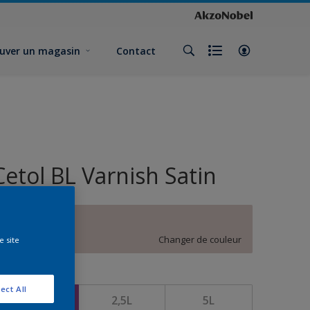
uver un magasin
Contact
Cetol BL Varnish Satin
Jolie Cookie
Changer de couleur
e site
ormat
ect All
1L
2,5L
5L