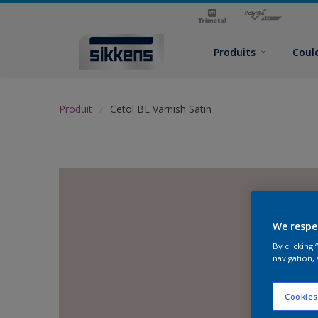
Produits
Coul
Produit
Cetol BL Varnish Satin
We respe
By clicking
navigation, 
Cookies