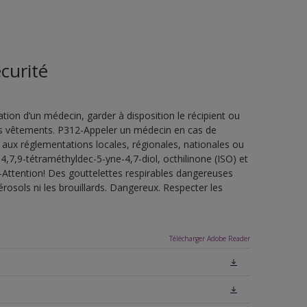
curité
ion d’un médecin, garder à disposition le récipient ou
 les vêtements. P312-Appeler un médecin en cas de
 aux réglementations locales, régionales, nationales ou
4,7,9-tétraméthyldec-5-yne-4,7-diol, octhilinone (ISO) et
-Attention! Des gouttelettes respirables dangereuses
érosols ni les brouillards. Dangereux. Respecter les
Télécharger Adobe Reader