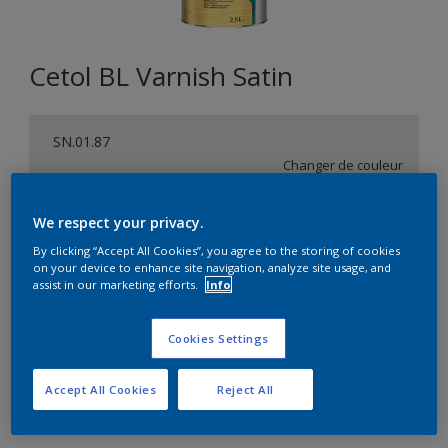
Cetol BL Varnish Satin
SN.01.87
Changer de couleur
Format
We respect your privacy.
1L
2,5L
5L
By clicking “Accept All Cookies”, you agree to the storing of cookies
on your device to enhance site navigation, analyze site usage, and
assist in our marketing efforts.
Info
Quantité
Calculateur de peinture
Cookies Settings
Calculer
Accept All Cookies
Reject All