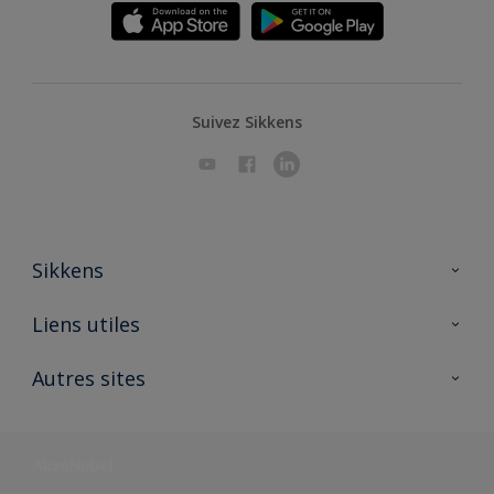
Suivez Sikkens
Sikkens
A propos de Sikkens
Liens utiles
Contactez nous
Ouvrir un magasin PASS
Autres sites
Trimetal
Sikkens Solutions
Polyfilla Pro
Wiki Peinture
Développement durable