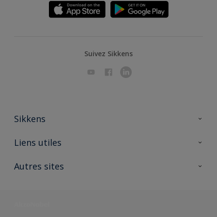
Suivez Sikkens
Sikkens
A propos de Sikkens
Liens utiles
Contactez nous
Ouvrir un magasin PASS
Autres sites
Trimetal
Sikkens Solutions
Polyfilla Pro
Wiki Peinture
Développement durable