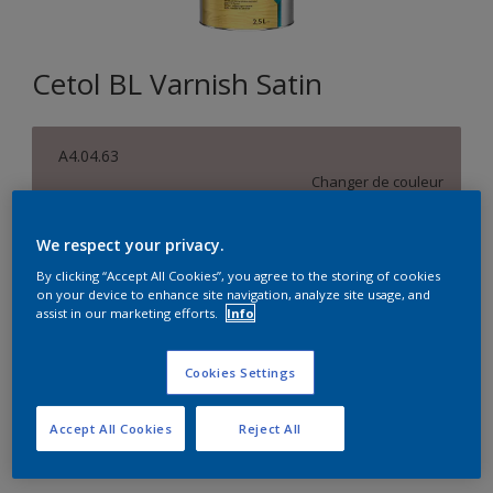
Cetol BL Varnish Satin
A4.04.63
Changer de couleur
Format
We respect your privacy.
1L
2,5L
5L
By clicking “Accept All Cookies”, you agree to the storing of cookies
on your device to enhance site navigation, analyze site usage, and
assist in our marketing efforts.
Info
Quantité
Calculateur de peinture
Cookies Settings
Calculer
Accept All Cookies
Reject All