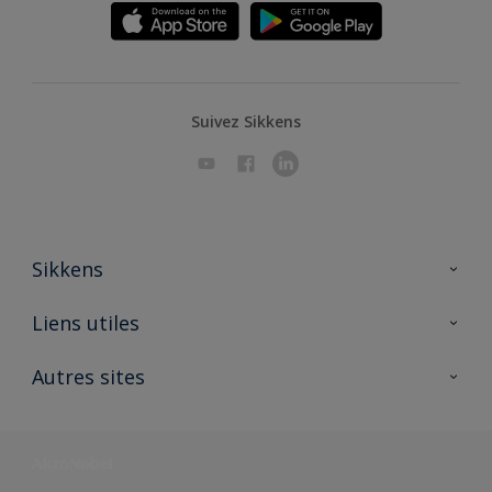
Suivez Sikkens
Sikkens
A propos de Sikkens
Liens utiles
Contactez nous
Ouvrir un magasin PASS
Autres sites
Trimetal
Sikkens Solutions
Polyfilla Pro
Wiki Peinture
Développement durable