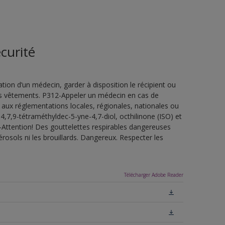
curité
ion d’un médecin, garder à disposition le récipient ou
 les vêtements. P312-Appeler un médecin en cas de
 aux réglementations locales, régionales, nationales ou
4,7,9-tétraméthyldec-5-yne-4,7-diol, octhilinone (ISO) et
-Attention! Des gouttelettes respirables dangereuses
érosols ni les brouillards. Dangereux. Respecter les
Télécharger Adobe Reader