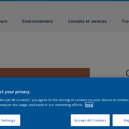
eurs
Environnement
Conseils et services
Tro
ct your privacy.
 “Accept All Cookies”, you agree to the storing of cookies on your device to enhanc
analyze site usage, and assist in our marketing efforts.
Info
F
 Settings
Accept All Cookies
Rej