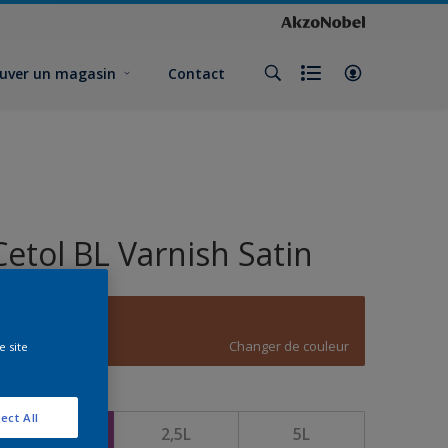
uver un magasin
Contact
Cetol BL Varnish Satin
D2.40.40
Changer de couleur
e site
ormat
ect All
1L
2,5L
5L