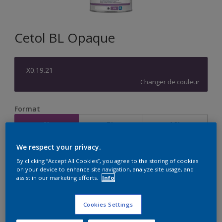
Cetol BL Opaque
X0.19.21
Changer de couleur
Format
1L
5L
10L
We respect your privacy.
Quantité
Calculateur de peinture
By clicking “Accept All Cookies”, you agree to the storing of cookies
on your device to enhance site navigation, analyze site usage, and
Calculer
assist in our marketing efforts.
Info
Cookies Settings