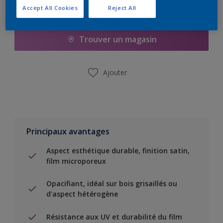
Accept All Cookies
Reject All
Ajouter à la liste d’achats
Trouver un magasin
Ajouter
Principaux avantages
Aspect esthétique durable, finition satin,
film microporeux
Opacifiant, idéal sur bois grisaillés ou
d'aspect hétérogène
Résistance aux UV et durabilité du film