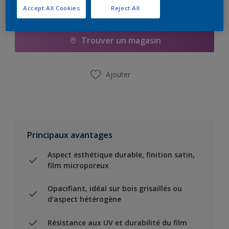
Accept All Cookies
Reject All
Ajouter à la liste d’achats
Trouver un magasin
Ajouter
Principaux avantages
Aspect esthétique durable, finition satin,
film microporeux
Opacifiant, idéal sur bois grisaillés ou
d'aspect hétérogène
Résistance aux UV et durabilité du film