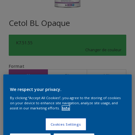
Cetol BL Opaque
K7.51.55
Changer de couleur
Format
1L
5L
10L
We respect your privacy.
Quantité
Calculateur de peinture
By clicking “Accept All Cookies”, you agree to the storing of cookies
on your device to enhance site navigation, analyze site usage, and
Calculer
assist in our marketing efforts.
Info
Cookies Settings