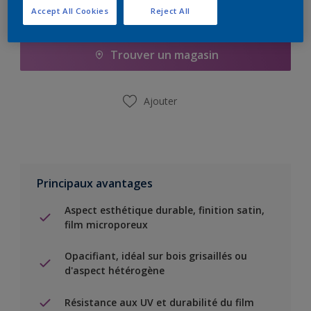
Accept All Cookies
Reject All
Ajouter à la liste d’achats
Trouver un magasin
Ajouter
Principaux avantages
Aspect esthétique durable, finition satin,
film microporeux
Opacifiant, idéal sur bois grisaillés ou
d'aspect hétérogène
Résistance aux UV et durabilité du film