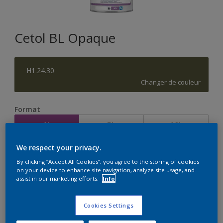
Cetol BL Opaque
H1.24.30
Changer de couleur
Format
1L
5L
10L
We respect your privacy.
Quantité
Calculateur de peinture
By clicking “Accept All Cookies”, you agree to the storing of cookies
on your device to enhance site navigation, analyze site usage, and
Calculer
assist in our marketing efforts.
Info
Cookies Settings