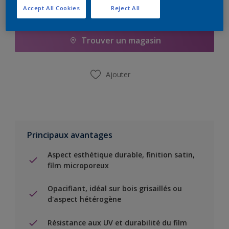
Accept All Cookies
Reject All
Ajouter à la liste d’achats
Trouver un magasin
Ajouter
Principaux avantages
Aspect esthétique durable, finition satin,
film microporeux
Opacifiant, idéal sur bois grisaillés ou
d'aspect hétérogène
Résistance aux UV et durabilité du film