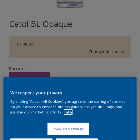
Cetol BL Opaque
F4.09.84
Changer de couleur
Format
1L
5L
10L
We respect your privacy.
Quantité
Calculateur de peinture
By clicking “Accept All Cookies”, you agree to the storing of cookies
on your device to enhance site navigation, analyze site usage, and
Calculer
assist in our marketing efforts.
Info
Cookies Settings