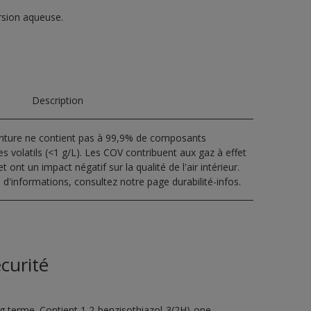
rsion aqueuse.
Description
inture ne contient pas à 99,9% de composants
s volatils (<1 g/L). Les COV contribuent aux gaz à effet
t ont un impact négatif sur la qualité de l'air intérieur.
 d'informations, consultez notre page durabilité-infos.
curité
ng terme. Contient 1,2-benzisothiazol-3(2H)-one,