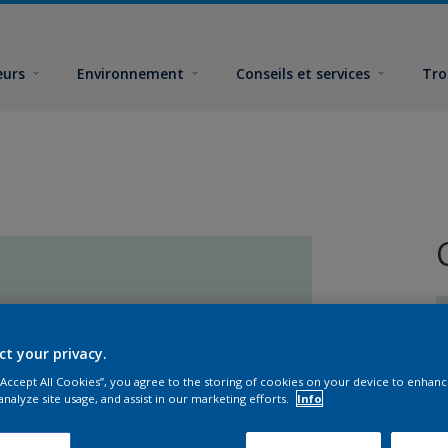
eurs
Environnement
Conseils et services
Tro
ct your privacy.
 “Accept All Cookies”, you agree to the storing of cookies on your device to enhanc
analyze site usage, and assist in our marketing efforts.
Info
F