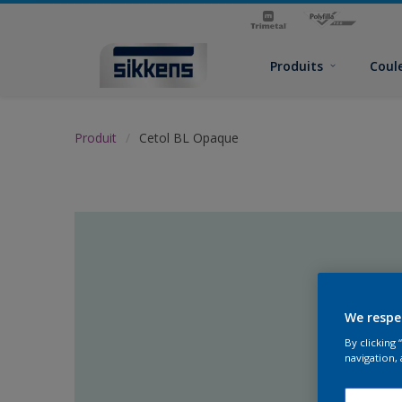
Produits
Coul
Produit
Cetol BL Opaque
We respe
By clicking
navigation, 