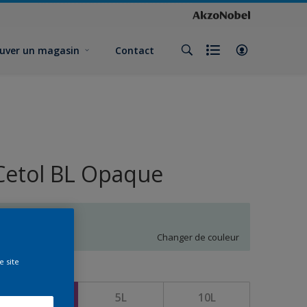
uver un magasin
Contact
Cetol BL Opaque
P3.04.85
Changer de couleur
e site
ormat
1L
5L
10L