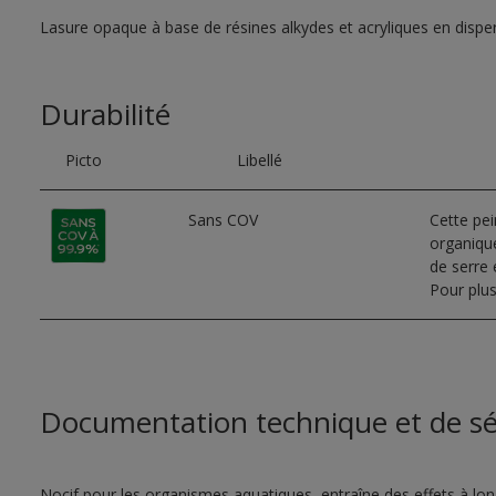
Lasure opaque à base de résines alkydes et acryliques en dispe
Durabilité
Picto
Libellé
Sans COV
Cette pe
organique
de serre e
Pour plus
Documentation technique et de sé
Nocif pour les organismes aquatiques, entraîne des effets à lo