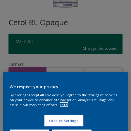
Cetol BL Opaque
M8.51.30
Changer de couleur
Format
1L
5L
10L
We respect your privacy.
Quantité
Calculateur de peinture
By clicking “Accept All Cookies”, you agree to the storing of cookies
on your device to enhance site navigation, analyze site usage, and
Calculer
assist in our marketing efforts.
Info
Cookies Settings