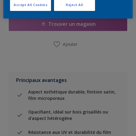
Accept All Cookies
Reject All
Ajouter à la liste d’achats
Trouver un magasin
Ajouter
Principaux avantages
Aspect esthétique durable, finition satin,
film microporeux
Opacifiant, idéal sur bois grisaillés ou
d'aspect hétérogène
Résistance aux UV et durabilité du film