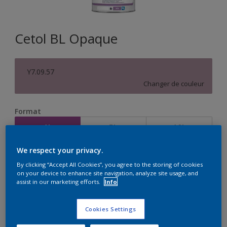
Cetol BL Opaque
Y7.09.57
Changer de couleur
Format
1L
5L
10L
We respect your privacy.
Quantité
Calculateur de peinture
By clicking “Accept All Cookies”, you agree to the storing of cookies
on your device to enhance site navigation, analyze site usage, and
Calculer
assist in our marketing efforts.
Info
Cookies Settings