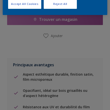
Accept All Cookies
Reject All
Ajouter à la liste d’achats
Trouver un magasin
Ajouter
Principaux avantages
Aspect esthétique durable, finition satin,
film microporeux
Opacifiant, idéal sur bois grisaillés ou
d'aspect hétérogène
Résistance aux UV et durabilité du film