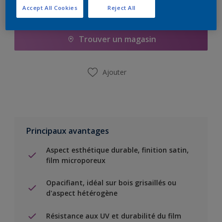
Accept All Cookies
Reject All
Ajouter à la liste d’achats
Trouver un magasin
Ajouter
Principaux avantages
Aspect esthétique durable, finition satin,
film microporeux
Opacifiant, idéal sur bois grisaillés ou
d'aspect hétérogène
Résistance aux UV et durabilité du film