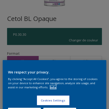
Cetol BL Opaque
P0.30.30
Changer de couleur
Format
1L
5L
10L
We respect your privacy.
Quantité
Calculateur de peinture
By clicking “Accept All Cookies”, you agree to the storing of cookies
on your device to enhance site navigation, analyze site usage, and
Calculer
assist in our marketing efforts.
Info
Cookies Settings