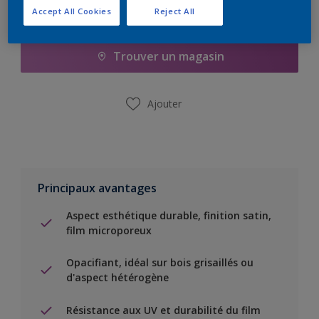
Accept All Cookies
Reject All
Ajouter à la liste d’achats
Trouver un magasin
Ajouter
Principaux avantages
Aspect esthétique durable, finition satin,
film microporeux
Opacifiant, idéal sur bois grisaillés ou
d'aspect hétérogène
Résistance aux UV et durabilité du film