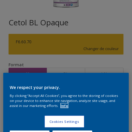
Cetol BL Opaque
F6.60.70
Changer de couleur
Format
1L
5L
10L
We respect your privacy.
Quantité
Calculateur de peinture
By clicking “Accept All Cookies”, you agree to the storing of cookies
on your device to enhance site navigation, analyze site usage, and
Calculer
assist in our marketing efforts.
Info
Cookies Settings