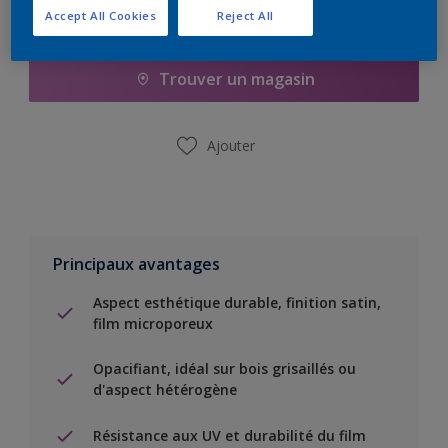
Accept All Cookies
Reject All
Ajouter à la liste d’achats
Trouver un magasin
Ajouter
Principaux avantages
Aspect esthétique durable, finition satin,
film microporeux
Opacifiant, idéal sur bois grisaillés ou
d'aspect hétérogène
Résistance aux UV et durabilité du film