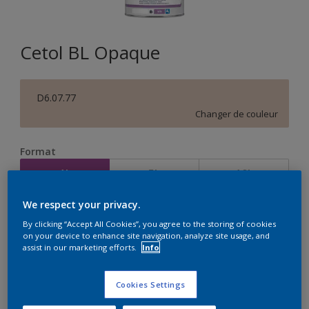
Cetol BL Opaque
D6.07.77
Changer de couleur
Format
1L
5L
10L
We respect your privacy.
Quantité
Calculateur de peinture
By clicking “Accept All Cookies”, you agree to the storing of cookies
on your device to enhance site navigation, analyze site usage, and
Calculer
assist in our marketing efforts.
Info
Cookies Settings