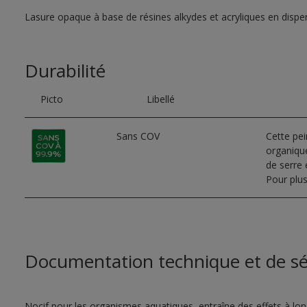
Lasure opaque à base de résines alkydes et acryliques en dispe
Durabilité
Picto
Libellé
Sans COV
Cette pe
organique
de serre e
Pour plus
Documentation technique et de sé
Nocif pour les organismes aquatiques, entraîne des effets à lo