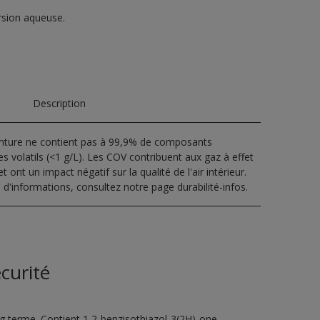
rsion aqueuse.
Description
inture ne contient pas à 99,9% de composants
s volatils (<1 g/L). Les COV contribuent aux gaz à effet
t ont un impact négatif sur la qualité de l'air intérieur.
 d'informations, consultez notre page durabilité-infos.
curité
ng terme. Contient 1,2-benzisothiazol-3(2H)-one,