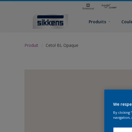
Produits
Coul
Produit
Cetol BL Opaque
We respe
By clicking
navigation, 