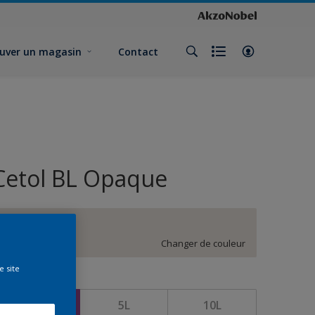
uver un magasin
Contact
Cetol BL Opaque
EN.02.85
Changer de couleur
e site
ormat
1L
5L
10L