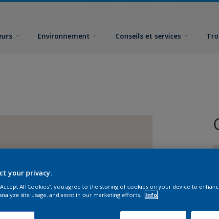
eurs
Environnement
Conseils et services
Tro
ct your privacy.
 “Accept All Cookies”, you agree to the storing of cookies on your device to enhanc
analyze site usage, and assist in our marketing efforts.
Info
F