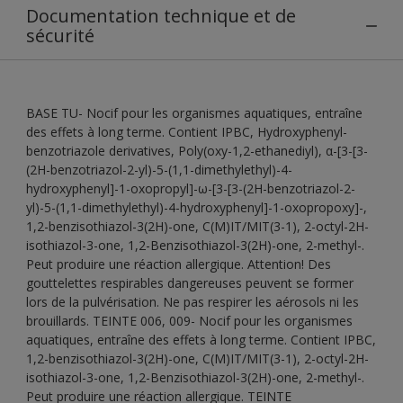
Documentation technique et de
sécurité
BASE TU- Nocif pour les organismes aquatiques, entraîne
des effets à long terme. Contient IPBC, Hydroxyphenyl-
benzotriazole derivatives, Poly(oxy-1,2-ethanediyl), α-[3-[3-
(2H-benzotriazol-2-yl)-5-(1,1-dimethylethyl)-4-
hydroxyphenyl]-1-oxopropyl]-ω-[3-[3-(2H-benzotriazol-2-
yl)-5-(1,1-dimethylethyl)-4-hydroxyphenyl]-1-oxopropoxy]-,
1,2-benzisothiazol-3(2H)-one, C(M)IT/MIT(3-1), 2-octyl-2H-
isothiazol-3-one, 1,2-Benzisothiazol-3(2H)-one, 2-methyl-.
Peut produire une réaction allergique. Attention! Des
gouttelettes respirables dangereuses peuvent se former
lors de la pulvérisation. Ne pas respirer les aérosols ni les
brouillards. TEINTE 006, 009- Nocif pour les organismes
aquatiques, entraîne des effets à long terme. Contient IPBC,
1,2-benzisothiazol-3(2H)-one, C(M)IT/MIT(3-1), 2-octyl-2H-
isothiazol-3-one, 1,2-Benzisothiazol-3(2H)-one, 2-methyl-.
Peut produire une réaction allergique. TEINTE