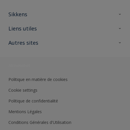
Sikkens
A propos de Sikkens
Liens utiles
Contactez nous
Ouvrir un magasin PASS
Autres sites
Trimetal
Sikkens Solutions
Polyfilla Pro
Wiki Peinture
Développement durable
Où jeter son pot de peinture ?
Politique en matière de cookies
Cookie settings
Politique de confidentialité
Mentions Légales
Conditions Générales d'Utilisation