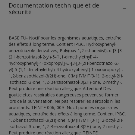
Documentation technique et de
sécurité
BASE TU- Nocif pour les organismes aquatiques, entraîne
des effets à long terme. Contient IPBC, Hydroxyphenyl-
benzotriazole derivatives, Poly(oxy-1,2-ethanediyl), α-[3-[3-
(2H-benzotriazol-2-yl)-5-(1,1-dimethylethyl)-4-
hydroxyphenyl]-1-oxopropyl]-ω-[3-[3-(2H-benzotriazol-2-
yl)-5-(1,1-dimethylethyl)-4-hydroxyphenyl]-1-oxopropoxy]-,
1,2-benzisothiazol-3(2H)-one, C(M)IT/MIT(3-1), 2-octyl-2H-
isothiazol-3-one, 1,2-Benzisothiazol-3(2H)-one, 2-methyl-.
Peut produire une réaction allergique. Attention! Des
gouttelettes respirables dangereuses peuvent se former
lors de la pulvérisation. Ne pas respirer les aérosols ni les
brouillards. TEINTE 006, 009- Nocif pour les organismes
aquatiques, entraîne des effets à long terme. Contient IPBC,
1,2-benzisothiazol-3(2H)-one, C(M)IT/MIT(3-1), 2-octyl-2H-
isothiazol-3-one, 1,2-Benzisothiazol-3(2H)-one, 2-methyl-.
Peut produire une réaction allergique. TEINTE