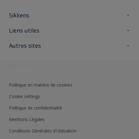
Sikkens
A propos de Sikkens
Liens utiles
Contactez nous
Ouvrir un magasin PASS
Autres sites
Trimetal
Sikkens Solutions
Polyfilla Pro
Wiki Peinture
Développement durable
Où jeter son pot de peinture ?
Politique en matière de cookies
Cookie settings
Politique de confidentialité
Mentions Légales
Conditions Générales d'Utilisation