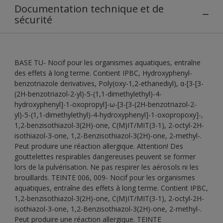
Documentation technique et de
sécurité
BASE TU- Nocif pour les organismes aquatiques, entraîne
des effets à long terme. Contient IPBC, Hydroxyphenyl-
benzotriazole derivatives, Poly(oxy-1,2-ethanediyl), α-[3-[3-
(2H-benzotriazol-2-yl)-5-(1,1-dimethylethyl)-4-
hydroxyphenyl]-1-oxopropyl]-ω-[3-[3-(2H-benzotriazol-2-
yl)-5-(1,1-dimethylethyl)-4-hydroxyphenyl]-1-oxopropoxy]-,
1,2-benzisothiazol-3(2H)-one, C(M)IT/MIT(3-1), 2-octyl-2H-
isothiazol-3-one, 1,2-Benzisothiazol-3(2H)-one, 2-methyl-.
Peut produire une réaction allergique. Attention! Des
gouttelettes respirables dangereuses peuvent se former
lors de la pulvérisation. Ne pas respirer les aérosols ni les
brouillards. TEINTE 006, 009- Nocif pour les organismes
aquatiques, entraîne des effets à long terme. Contient IPBC,
1,2-benzisothiazol-3(2H)-one, C(M)IT/MIT(3-1), 2-octyl-2H-
isothiazol-3-one, 1,2-Benzisothiazol-3(2H)-one, 2-methyl-.
Peut produire une réaction allergique. TEINTE