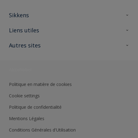
Sikkens
A propos de Sikkens
Liens utiles
Contactez nous
Ouvrir un magasin PASS
Autres sites
Trimetal
Sikkens Solutions
Polyfilla Pro
Wiki Peinture
Développement durable
Où jeter son pot de peinture ?
Politique en matière de cookies
Cookie settings
Politique de confidentialité
Mentions Légales
Conditions Générales d'Utilisation