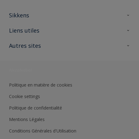
Sikkens
A propos de Sikkens
Liens utiles
Contactez nous
Ouvrir un magasin PASS
Autres sites
Trimetal
Sikkens Solutions
Polyfilla Pro
Wiki Peinture
Développement durable
Où jeter son pot de peinture ?
Politique en matière de cookies
Cookie settings
Politique de confidentialité
Mentions Légales
Conditions Générales d'Utilisation