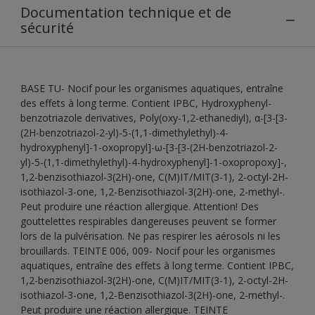
Documentation technique et de
sécurité
BASE TU- Nocif pour les organismes aquatiques, entraîne
des effets à long terme. Contient IPBC, Hydroxyphenyl-
benzotriazole derivatives, Poly(oxy-1,2-ethanediyl), α-[3-[3-
(2H-benzotriazol-2-yl)-5-(1,1-dimethylethyl)-4-
hydroxyphenyl]-1-oxopropyl]-ω-[3-[3-(2H-benzotriazol-2-
yl)-5-(1,1-dimethylethyl)-4-hydroxyphenyl]-1-oxopropoxy]-,
1,2-benzisothiazol-3(2H)-one, C(M)IT/MIT(3-1), 2-octyl-2H-
isothiazol-3-one, 1,2-Benzisothiazol-3(2H)-one, 2-methyl-.
Peut produire une réaction allergique. Attention! Des
gouttelettes respirables dangereuses peuvent se former
lors de la pulvérisation. Ne pas respirer les aérosols ni les
brouillards. TEINTE 006, 009- Nocif pour les organismes
aquatiques, entraîne des effets à long terme. Contient IPBC,
1,2-benzisothiazol-3(2H)-one, C(M)IT/MIT(3-1), 2-octyl-2H-
isothiazol-3-one, 1,2-Benzisothiazol-3(2H)-one, 2-methyl-.
Peut produire une réaction allergique. TEINTE