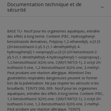
Documentation technique et de
sécurité
BASE TU- Nocif pour les organismes aquatiques, entraîne
des effets à long terme. Contient IPBC, Hydroxyphenyl-
benzotriazole derivatives, Poly(oxy-1,2-ethanediyl), α-[3-[3-
(2H-benzotriazol-2-yl)-5-(1,1-dimethylethyl)-4-
hydroxyphenyl]-1-oxopropyl]-ω-[3-[3-(2H-benzotriazol-2-
yl)-5-(1,1-dimethylethyl)-4-hydroxyphenyl]-1-oxopropoxy]-,
1,2-benzisothiazol-3(2H)-one, C(M)IT/MIT(3-1), 2-octyl-2H-
isothiazol-3-one, 1,2-Benzisothiazol-3(2H)-one, 2-methyl-.
Peut produire une réaction allergique. Attention! Des
gouttelettes respirables dangereuses peuvent se former
lors de la pulvérisation. Ne pas respirer les aérosols ni les
brouillards. TEINTE 006, 009- Nocif pour les organismes
aquatiques, entraîne des effets à long terme. Contient IPBC,
1,2-benzisothiazol-3(2H)-one, C(M)IT/MIT(3-1), 2-octyl-2H-
isothiazol-3-one, 1,2-Benzisothiazol-3(2H)-one, 2-methyl-.
Peut produire une réaction allergique. TEINTE