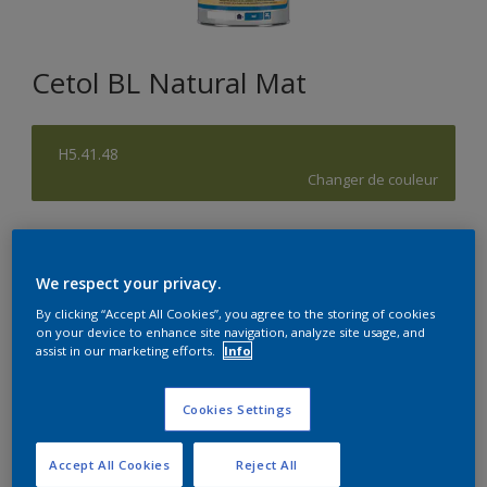
Cetol BL Natural Mat
H5.41.48
Changer de couleur
Format
1L
2,5L
10L
We respect your privacy.
By clicking “Accept All Cookies”, you agree to the storing of cookies
on your device to enhance site navigation, analyze site usage, and
Quantité
Calculateur de peinture
assist in our marketing efforts.
Info
Calculer
Cookies Settings
Accept All Cookies
Reject All