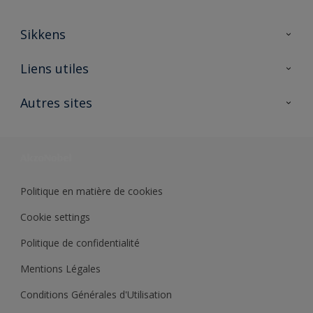
Sikkens
A propos de Sikkens
Liens utiles
Contactez nous
Ouvrir un magasin PASS
Autres sites
Trimetal
Sikkens Solutions
Polyfilla Pro
Wiki Peinture
Développement durable
Où jeter son pot de peinture ?
Politique en matière de cookies
Cookie settings
Politique de confidentialité
Mentions Légales
Conditions Générales d'Utilisation