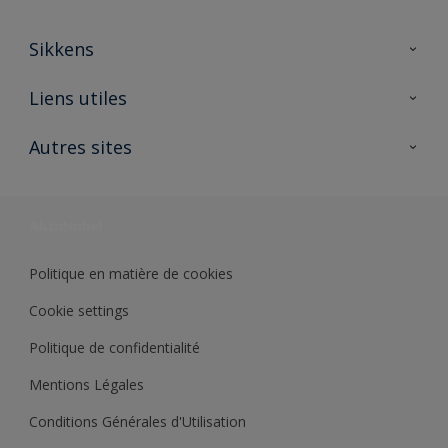
Sikkens
A propos de Sikkens
Liens utiles
Contactez nous
Ouvrir un magasin PASS
Autres sites
Trimetal
Sikkens Solutions
Polyfilla Pro
Wiki Peinture
Développement durable
Où jeter son pot de peinture ?
Politique en matière de cookies
Cookie settings
Politique de confidentialité
Mentions Légales
Conditions Générales d'Utilisation