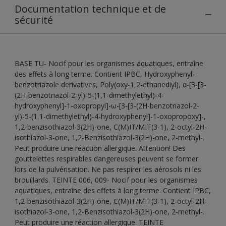
Documentation technique et de
sécurité
BASE TU- Nocif pour les organismes aquatiques, entraîne
des effets à long terme. Contient IPBC, Hydroxyphenyl-
benzotriazole derivatives, Poly(oxy-1,2-ethanediyl), α-[3-[3-
(2H-benzotriazol-2-yl)-5-(1,1-dimethylethyl)-4-
hydroxyphenyl]-1-oxopropyl]-ω-[3-[3-(2H-benzotriazol-2-
yl)-5-(1,1-dimethylethyl)-4-hydroxyphenyl]-1-oxopropoxy]-,
1,2-benzisothiazol-3(2H)-one, C(M)IT/MIT(3-1), 2-octyl-2H-
isothiazol-3-one, 1,2-Benzisothiazol-3(2H)-one, 2-methyl-.
Peut produire une réaction allergique. Attention! Des
gouttelettes respirables dangereuses peuvent se former
lors de la pulvérisation. Ne pas respirer les aérosols ni les
brouillards. TEINTE 006, 009- Nocif pour les organismes
aquatiques, entraîne des effets à long terme. Contient IPBC,
1,2-benzisothiazol-3(2H)-one, C(M)IT/MIT(3-1), 2-octyl-2H-
isothiazol-3-one, 1,2-Benzisothiazol-3(2H)-one, 2-methyl-.
Peut produire une réaction allergique. TEINTE