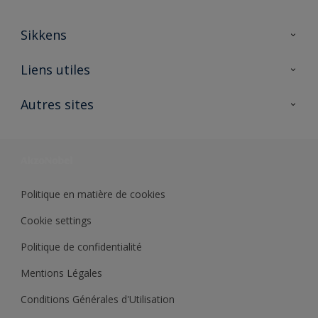
Sikkens
A propos de Sikkens
Liens utiles
Contactez nous
Ouvrir un magasin PASS
Autres sites
Trimetal
Sikkens Solutions
Polyfilla Pro
Wiki Peinture
Développement durable
Où jeter son pot de peinture ?
Politique en matière de cookies
Cookie settings
Politique de confidentialité
Mentions Légales
Conditions Générales d'Utilisation