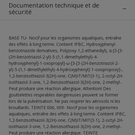
Documentation technique et de
sécurité
BASE TU- Nocif pour les organismes aquatiques, entraîne
des effets à long terme. Contient IPBC, Hydroxyphenyl-
benzotriazole derivatives, Poly(oxy-1,2-ethanediyl), α-[3-[3-
(2H-benzotriazol-2-yl)-5-(1,1-dimethylethyl)-4-
hydroxyphenyl]-1-oxopropyl]-ω-[3-[3-(2H-benzotriazol-2-
yl)-5-(1,1-dimethylethyl)-4-hydroxyphenyl]-1-oxopropoxy]-,
1,2-benzisothiazol-3(2H)-one, C(M)IT/MIT(3-1), 2-octyl-2H-
isothiazol-3-one, 1,2-Benzisothiazol-3(2H)-one, 2-methyl-.
Peut produire une réaction allergique. Attention! Des
gouttelettes respirables dangereuses peuvent se former
lors de la pulvérisation. Ne pas respirer les aérosols ni les
brouillards. TEINTE 006, 009- Nocif pour les organismes
aquatiques, entraîne des effets à long terme. Contient IPBC,
1,2-benzisothiazol-3(2H)-one, C(M)IT/MIT(3-1), 2-octyl-2H-
isothiazol-3-one, 1,2-Benzisothiazol-3(2H)-one, 2-methyl-.
Peut produire une réaction allergique. TEINTE